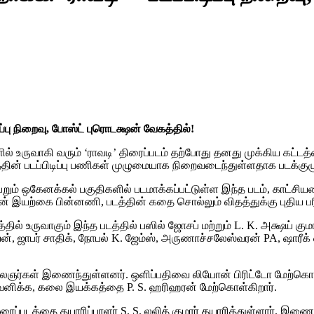
்பு நிறைவு, போஸ்ட் புரொடக்ஷன் வேகத்தில்!
 உருவாகி வரும் ‘ராவடி’ திரைப்படம் தற்போது தனது முக்கிய கட்டத்த
டத்தின் படப்பிடிப்பு பணிகள் முழுமையாக நிறைவடைந்துள்ளதாக படக்கு
றும் ஒகேனக்கல் பகுதிகளில் படமாக்கப்பட்டுள்ள இந்த படம், காட்சிய
கலின் இயற்கை பின்னணி, படத்தின் கதை சொல்லும் விதத்துக்கு புதிய
ில் உருவாகும் இந்த படத்தில் பஸில் ஜோசப் மற்றும் L. K. அக்ஷய் க
ன், ஜாபர் சாதிக், நோபல் K. ஜேம்ஸ், அருணாச்சலேஸ்வரன் PA, ஷாரீக்
லைஞர்கள் இணைந்துள்ளனர். ஒளிப்பதிவை லியோன் பிரிட்டோ மேற்கொ
 கவனிக்க, கலை இயக்கத்தை P. S. ஹரிஹரன் மேற்கொள்கிறார்.
ரைப்படத்தை தயாரிப்பாளர் S. S. லலித் குமார் தயாரித்துள்ளார். இணை