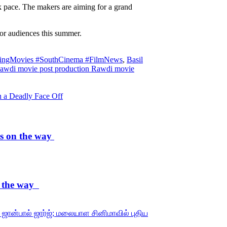
sk pace. The makers are aiming for a grand
for audiences this summer.
ingMovies #SouthCinema #FilmNews
,
Basil
awdi movie post production Rawdi movie
n a Deadly Face Off
is on the way
on the way