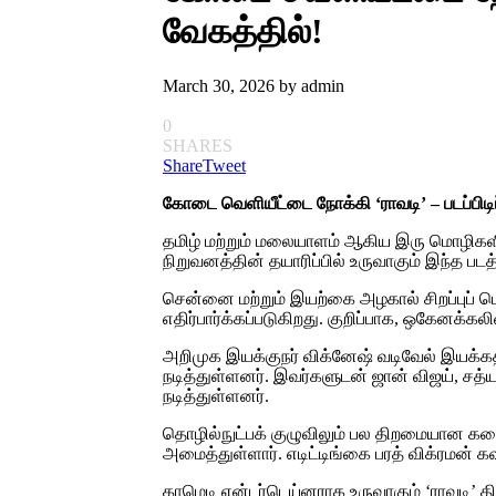
வேகத்தில்!
March 30, 2026
by
admin
0
SHARES
Share
Tweet
கோடை வெளியீட்டை நோக்கி ‘ராவடி’ – படப்பிடிப
தமிழ் மற்றும் மலையாளம் ஆகிய இரு மொழிகளில்
நிறுவனத்தின் தயாரிப்பில் உருவாகும் இந்த ப
சென்னை மற்றும் இயற்கை அழகால் சிறப்புப் பெ
எதிர்பார்க்கப்படுகிறது. குறிப்பாக, ஒகேனக்
அறிமுக இயக்குநர் விக்னேஷ் வடிவேல் இயக்கத்த
நடித்துள்ளனர். இவர்களுடன் ஜான் விஜய், சத்ய
நடித்துள்ளனர்.
தொழில்நுட்பக் குழுவிலும் பல திறமையான க
அமைத்துள்ளார். எடிட்டிங்கை பரத் விக்ரமன்
காமெடி என்டர்டெய்னராக உருவாகும் ‘ராவடி’ தி