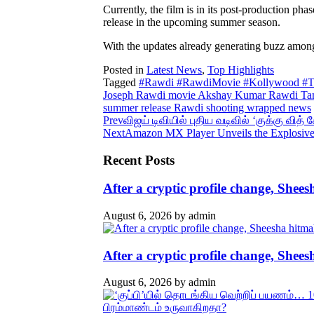
Currently, the film is in its post-production p
release in the upcoming summer season.
With the updates already generating buzz amon
Posted in
Latest News
,
Top Highlights
Tagged
#Rawdi #RawdiMovie #Kollywood #T
Joseph Rawdi movie Akshay Kumar Rawdi Tamil
summer release Rawdi shooting wrapped news
Prev
விஜய் டிவியில் புதிய வடிவில் ‘குக்கு வித
Next
Amazon MX Player Unveils the Explosive 
Recent Posts
After a cryptic profile change, She
August 6, 2026
by
admin
After a cryptic profile change, She
August 6, 2026
by
admin