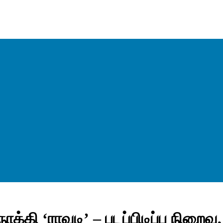
ி ‘ராவடி’ – படப்பிடிப்பு நிறைவு