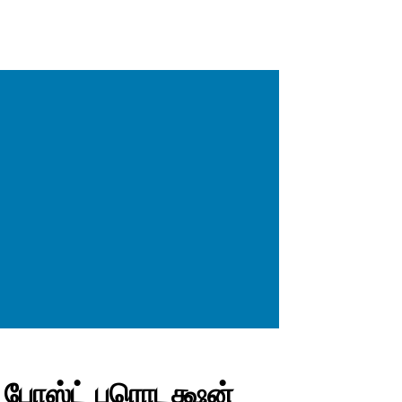
, போஸ்ட் புரொடக்ஷன்