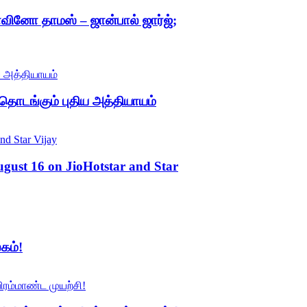
ொவினோ தாமஸ் – ஜான்பால் ஜார்ஜ்;
 தொடங்கும் புதிய அத்தியாயம்
ust 16 on JioHotstar and Star
கம்!