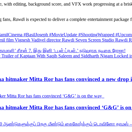
hase, with editing, background score, and VFX work progressing at a bri
g fans,
Rawdi
is expected to deliver a complete entertainment package 
amilCinema #BasilJoseph #MovieUpdate #ShootingWrapped #Upcom
 film Vignesh Vadivel director Rawdi Seven Screen Studio Rawdi R
் கோமாளி’ சீசன் 7. இது இனி ‘டபுள் ட்ரபுள்.’ நடுவராக நடிகை ரோஜா!
Trailer of Kaptaan With Saqib Saleem and Siddharth Nigam Locked i
esha hitmaker Mitta Ror has fans convinced a new drop 
esha hitmaker Mitta Ror has fans convinced ‘G&G’ is 