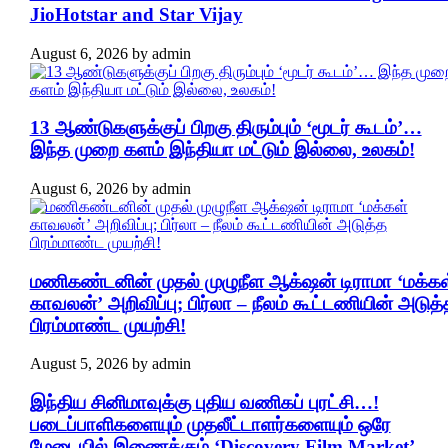
JioHotstar and Star Vijay
August 6, 2026
by
admin
13 ஆண்டுகளுக்குப் பிறகு திரும்பும் ‘மூடர் கூடம்’…
இந்த முறை களம் இந்தியா மட்டும் இல்லை, உலகம்!
August 6, 2026
by
admin
மணிகண்டனின் முதல் முழுநீள ஆக்‌ஷன் டிராமா ‘மக்கள
காவலன்’ அறிவிப்பு; பிர்லா – நீலம் கூட்டணியின் அடுத்
பிரம்மாண்ட முயற்சி!
August 5, 2026
by
admin
இந்திய சினிமாவுக்கு புதிய வணிகப் புரட்சி…!
படைப்பாளிகளையும் முதலீட்டாளர்களையும் ஒரே
மேடையில் இணைக்கும் ‘Discovery Film Market’