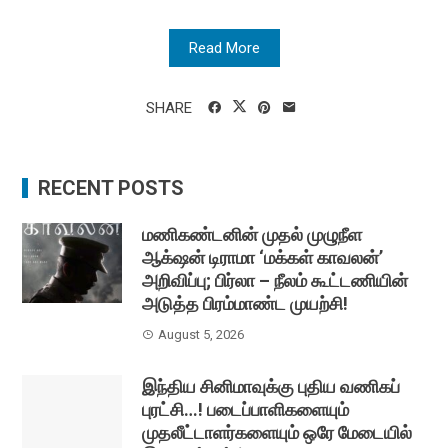
Read More
SHARE
RECENT POSTS
மணிகண்டனின் முதல் முழுநீள
ஆக்‌ஷன் டிராமா ‘மக்கள் காவலன்’
அறிவிப்பு; பிர்லா – நீலம் கூட்டணியின்
அடுத்த பிரம்மாண்ட முயற்சி!
August 5, 2026
இந்திய சினிமாவுக்கு புதிய வணிகப்
புரட்சி…! படைப்பாளிகளையும்
முதலீட்டாளர்களையும் ஒரே மேடையில்