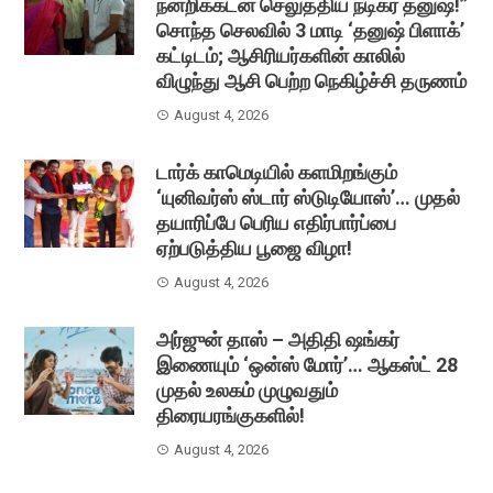
நன்றிக்கடன் செலுத்திய நடிகர் தனுஷ்!”
சொந்த செலவில் 3 மாடி ‘தனுஷ் பிளாக்’
கட்டிடம்; ஆசிரியர்களின் காலில்
விழுந்து ஆசி பெற்ற நெகிழ்ச்சி தருணம்
August 4, 2026
டார்க் காமெடியில் களமிறங்கும்
‘யுனிவர்ஸ் ஸ்டார் ஸ்டுடியோஸ்’… முதல்
தயாரிப்பே பெரிய எதிர்பார்ப்பை
ஏற்படுத்திய பூஜை விழா!
August 4, 2026
அர்ஜுன் தாஸ் – அதிதி ஷங்கர்
இணையும் ‘ஒன்ஸ் மோர்’… ஆகஸ்ட் 28
முதல் உலகம் முழுவதும்
திரையரங்குகளில்!
August 4, 2026