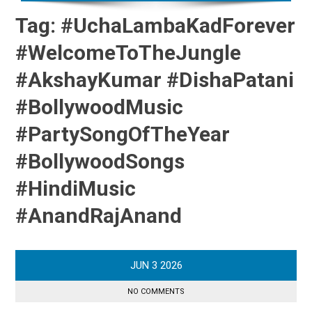
Tag:
#UchaLambaKadForever
#WelcomeToTheJungle
#AkshayKumar #DishaPatani
#BollywoodMusic
#PartySongOfTheYear
#BollywoodSongs
#HindiMusic
#AnandRajAnand
JUN
3
2026
NO COMMENTS