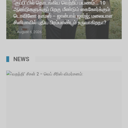
‘குப்பி’யில் தொடங்கிய வெற்றிப் பயணம்… 10
ஆண்டுகளுக்குப் பிறகு மீண்டும் கைகோர்க்கும்
டொவினோ தாமஸ் – ஜான்பால் ஜார்ஜ்; மலையாள
சினிமாவில் புதிய பிரம்மாண்டம் உருவாகிறதா?
August 6, 2026
NEWS