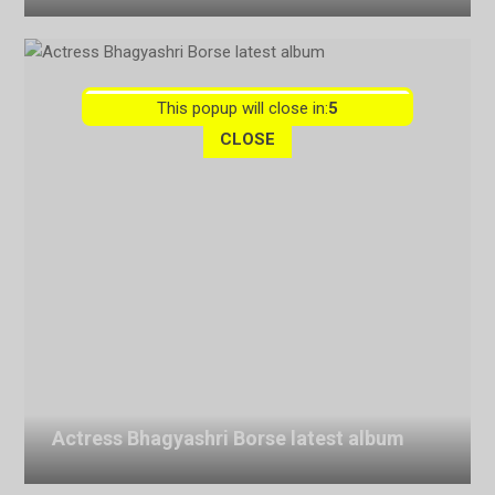
This popup will close in:
4
CLOSE
Actress Bhagyashri Borse latest album
July 27, 2026