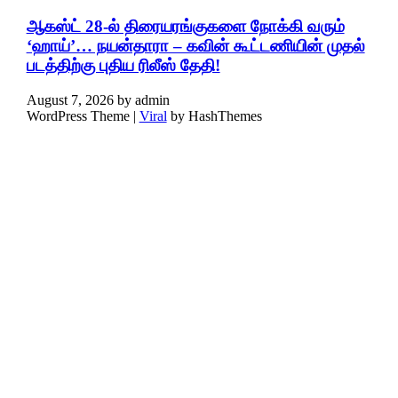
ஆகஸ்ட் 28-ல் திரையரங்குகளை நோக்கி வரும்
‘ஹாய்’… நயன்தாரா – கவின் கூட்டணியின் முதல்
படத்திற்கு புதிய ரிலீஸ் தேதி!
August 7, 2026
by
admin
WordPress Theme |
Viral
by HashThemes