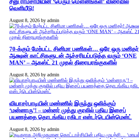
சீனு ராமசாமியின் ‘பெரும் மௌனங்கள்’ விரைவில்
வெளியீடு!
August 8, 2026
by
admin
70-க்கும் மேற்பட்ட சினிமா பணிகள்… ஒரே ஒரு மனிதர்
ஆக்ஷன் காட்சிகளுடன் ஆச்சரியப்படுத்த வரும் ‘ONE
MAN’ – ஆகஸ்ட் 21 முதல் திரையரங்குகளில்
August 8, 2026
by
admin
வியாசர்பாடியின் மண்ணில் இருந்து ஒலிக்கும்
‘மன்னாரு’! – மன்னர் முத்து குரலில் புதிய இசைப்
பயணத்தை தொடங்கிய ரகிடா என்டர்டெயின்மென்ட்
August 8, 2026
by
admin