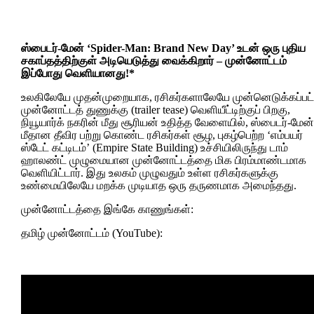
ஸ்பைடர்-மேன் ‘Spider-Man: Brand New Day’ உடன் ஒரு புதிய
சகாப்தத்திற்குள் அடியெடுத்து வைக்கிறார் – முன்னோட்டம்
இப்போது வெளியானது!*
உலகிலேயே முதன்முறையாக, ரசிகர்களாலேயே முன்னெடுக்கப்பட
முன்னோட்டத் துணுக்கு (trailer tease) வெளியீட்டிற்குப் பிறகு,
நியூயார்க் நகரின் மீது சூரியன் உதித்த வேளையில், ஸ்பைடர்-மேன்
மீதான தீவிர பற்று கொண்ட ரசிகர்கள் சூழ, புகழ்பெற்ற ‘எம்பயர்
ஸ்டேட் கட்டிடம்’ (Empire State Building) உச்சியிலிருந்து டாம்
ஹாலண்ட் முழுமையான முன்னோட்டத்தை மிக பிரம்மாண்டமாக
வெளியிட்டார். இது உலகம் முழுவதும் உள்ள ரசிகர்களுக்கு
உண்மையிலேயே மறக்க முடியாத ஒரு தருணமாக அமைந்தது.
முன்னோட்டத்தை இங்கே காணுங்கள்:
தமிழ் முன்னோட்டம் (YouTube):