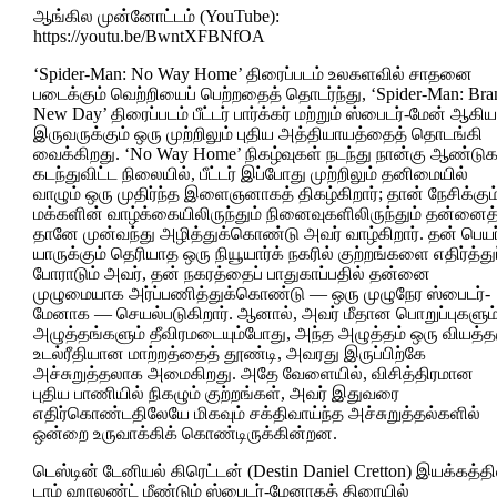
ஆங்கில முன்னோட்டம் (YouTube):
https://youtu.be/BwntXFBNfOA
‘Spider-Man: No Way Home’ திரைப்படம் உலகளவில் சாதனை
படைக்கும் வெற்றியைப் பெற்றதைத் தொடர்ந்து, ‘Spider-Man: Bra
New Day’ திரைப்படம் பீட்டர் பார்க்கர் மற்றும் ஸ்பைடர்-மேன் ஆகிய
இருவருக்கும் ஒரு முற்றிலும் புதிய அத்தியாயத்தைத் தொடங்கி
வைக்கிறது. ‘No Way Home’ நிகழ்வுகள் நடந்து நான்கு ஆண்டுக
கடந்துவிட்ட நிலையில், பீட்டர் இப்போது முற்றிலும் தனிமையில்
வாழும் ஒரு முதிர்ந்த இளைஞனாகத் திகழ்கிறார்; தான் நேசிக்கும
மக்களின் வாழ்க்கையிலிருந்தும் நினைவுகளிலிருந்தும் தன்னைத
தானே முன்வந்து அழித்துக்கொண்டு அவர் வாழ்கிறார். தன் பெயர
யாருக்கும் தெரியாத ஒரு நியூயார்க் நகரில் குற்றங்களை எதிர்த்துப
போராடும் அவர், தன் நகரத்தைப் பாதுகாப்பதில் தன்னை
முழுமையாக அர்ப்பணித்துக்கொண்டு — ஒரு முழுநேர ஸ்பைடர்-
மேனாக — செயல்படுகிறார். ஆனால், அவர் மீதான பொறுப்புகளும
அழுத்தங்களும் தீவிரமடையும்போது, ​​அந்த அழுத்தம் ஒரு வியத்த
உடல்ரீதியான மாற்றத்தைத் தூண்டி, அவரது இருப்பிற்கே
அச்சுறுத்தலாக அமைகிறது. அதே வேளையில், விசித்திரமான
புதிய பாணியில் நிகழும் குற்றங்கள், அவர் இதுவரை
எதிர்கொண்டதிலேயே மிகவும் சக்திவாய்ந்த அச்சுறுத்தல்களில்
ஒன்றை உருவாக்கிக் கொண்டிருக்கின்றன.
டெஸ்டின் டேனியல் கிரெட்டன் (Destin Daniel Cretton) இயக்கத்தில
டாம் ஹாலண்ட் மீண்டும் ஸ்பைடர்-மேனாகத் திரையில்