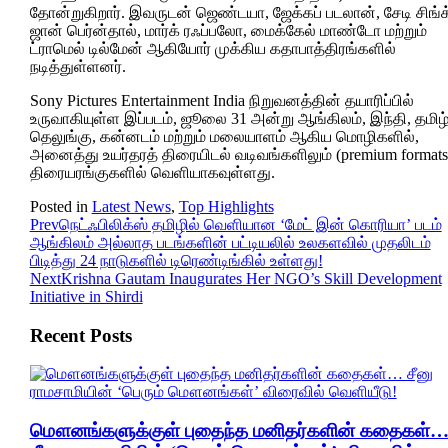
தோன்றுகிறார். இவருடன் ஜெண்டயா, ஜேக்கப் படலான், சேடி சிங்க
ஜான் பெர்ன்தால், மார்க் ரஃப்பலோ, மைக்கேல் மாண்டோ மற்றும்
ட்ராமெல் டில்மேன் ஆகியோர் முக்கிய கதாபாத்திரங்களில்
நடித்துள்ளனர்.
Sony Pictures Entertainment India நிறுவனத்தின் தயாரிப்பில்
உருவாகியுள்ள இப்படம், ஜூலை 31 அன்று ஆங்கிலம், இந்தி, தமிழ்
தெலுங்கு, கன்னடம் மற்றும் மலையாளம் ஆகிய மொழிகளில்,
அனைத்து உயர்தரத் திரையிடல் வடிவங்களிலும் (premium formats
திரையரங்குகளில் வெளியாகவுள்ளது.
Posted in
Latest News
,
Top Highlights
Prev
நெட்ஃபிலிக்ஸ் தமிழில் வெளியான ‘மேட் இன் கொரியா’ படம்
ஆங்கிலம் அல்லாத படங்களின் பட்டியலில் உலகளவில் முதலிடம்
பிடித்து 24 நாடுகளில் டிரெண்டிங்கில் உள்ளது!
Next
Krishna Gautam Inaugurates Her NGO’s Skill Development
Initiative in Shirdi
Recent Posts
மௌனங்களுக்குள் புதைந்த மனிதர்களின் கதைகள்