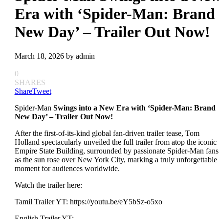
Era with ‘Spider-Man: Brand
New Day’ – Trailer Out Now!
March 18, 2026
by
admin
0
SHARES
Share
Tweet
Spider-Man
Swings into a New Era with ‘Spider-Man: Brand
New Day’ – Trailer Out Now!
After the first-of-its-kind global fan-driven trailer tease, Tom
Holland spectacularly unveiled the full trailer from atop the iconic
Empire State Building, surrounded by passionate Spider-Man fans
as the sun rose over New York City, marking a truly unforgettable
moment for audiences worldwide.
Watch the trailer here:
Tamil Trailer YT: https://youtu.be/eY5bSz-o5xo
English Trailer YT: