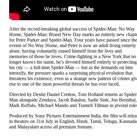
After the record-breaking global success of Spider-Man: No Way
Home, Spider-Man: Brand New Day marks an entirely new chapt
for Peter Parker and Spider-Man. Four years have passed since th
events of No Way Home, and Peter is now an adult living entirely
alone, having voluntarily erased himself from the lives and
memories of those he loves. Crime-fighting in a New York that no
longer knows his name, he’s devoted himself entirely to protecting
his city — a full-time Spider-Man — but as the demands on him
intensify, the pressure sparks a surprising physical evolution that
threatens his existence, even as a strange new pattern of crimes gi
rise to one of the most powerful threats he has ever faced.
Directed by Destin Daniel Cretton, Tom Holland returns as Spider
Man alongside Zendaya, Jacob Batalon, Sadie Sink, Jon Bernthal,
Mark Ruffalo, Michael Mando and Tramell Tillman in pivotal role
Produced by Sony Pictures Entertainment India, the film will relea
in theatres on 31st July in English, Hindi, Tamil, Telugu, Kannada
and Malayalam across all premium formats.