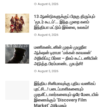
August 6, 2026
13 ஆண்டுகளுக்குப் பிறகு திரும்பும்
‘மூடர் கூடம்’… இந்த முறை களம்
இந்தியா மட்டும் இல்லை, உலகம்!
August 6, 2026
மணிகண்டனின் முதல் முழுநீள
ஆக்‌ஷன் டிராமா ‘மக்கள் காவலன்’
அறிவிப்பு; பிர்லா – நீலம் கூட்டணியின்
அடுத்த பிரம்மாண்ட முயற்சி!
August 5, 2026
இந்திய சினிமாவுக்கு புதிய வணிகப்
புரட்சி…! படைப்பாளிகளையும்
முதலீட்டாளர்களையும் ஒரே மேடையில்
இணைக்கும் ‘Discovery Film
Market’ அறிமுகம்