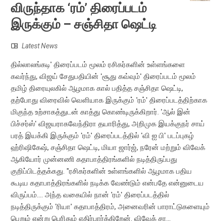
விருந்தாக ‘ரம்’ திரைப்படம்
இருக்கும் – சஞ்சிதா ஷெட்டி
Latest News
தில்லாலங்கடி' திரைப்படம் மூலம் ரசிகர்களின் உள்ளங்களை
கவர்ந்து, விஜய் சேதுபதியின் 'சூது கவ்வும்' திரைப்படம் மூலம்
தமிழ் திரையுலகில் ஆழமாக கால் பதித்த சஞ்சிதா ஷெட்டி,
தற்போது விரைவில் வெளியாக இருக்கும் 'ரம்' திரைப்படத்திற்காக
மிகுந்த உற்சாகத்துடன் காத்து கொண்டிருக்கிறார். 'ஆல் இன்
பிச்சர்ஸ்' விஜயராகவேந்திரா தயாரித்து, அறிமுக இயக்குநர் சாய்
பரத் இயக்கி இருக்கும் 'ரம்' திரைப்படத்தில் 'வி ஐ பி' படப்புகழ்
ஹ்ரிஷிகேஷ், சஞ்சிதா ஷெட்டி, மியா ஜார்ஜ், நரேன் மற்றும் விவேக்
ஆகியோர் முன்னணி கதாபாத்திரங்களில் நடித்திருப்பது
குறிப்பிடத்தக்கது. "ரசிகர்களின் உள்ளங்களில் ஆழமாக பதிய
கூடிய கதாபாத்திரங்களில் நடிக்க வேண்டும் என்பதே என்னுடைய
விருப்பம்.... அந்த வகையில் நான் 'ரம்' திரைப்படத்தில்
நடித்திருக்கும் 'ரியா' கதாபாத்திரம், அனைவரின் பாராட்டுகளையும்
பெறும் என்று பெரிதும் எதிர்பார்க்கிறேன். விவேக் சா...