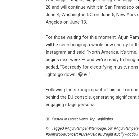
28 and will continue with it in San Francisco
June 4, Washington DC on June 5, New York o
Angeles on June 13.
For those waiting for this moment, Arjun Ram
will be seen bringing a whole new energy to th
Instagram and said, “North America, it’s ti
begins next week — and we’re ready to bring a
added, “Get ready for electrifying music, nons
lights go down. 🎧🔥 “
Following the strong impact of his performan
behind the DJ console, generating significant
engaging stage persona.
Posted in
Latest News
,
Top Highlights
Tagged
#ArjunRampal #RampageTour #ArjunRampalT
#BollywoodConcert #LiveMusic #DJNight #BollywoodDJ 