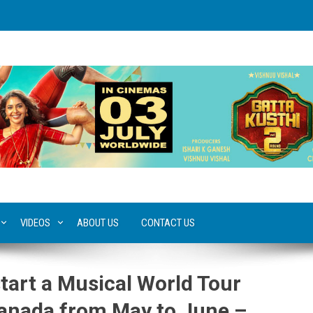
VIDEOS
ABOUT US
CONTACT US
tart a Musical World Tour
anada from May to June –