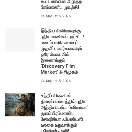
கூட்டணியின் அடுத்த
பிரம்மாண்ட முயற்சி!
August 5, 2026
இந்திய சினிமாவுக்கு
புதிய வணிகப் புரட்சி…!
படைப்பாளிகளையும்
முதலீட்டாளர்களையும்
ஒரே மேடையில்
இணைக்கும்
‘Discovery Film
Market’ அறிமுகம்
August 5, 2026
சந்தீப் கிஷனின்
திரைப்பயணத்தில் புதிய
அத்தியாயம்… ‘கரிகாலா’
மூலம் பிரம்மாண்ட
சோஷியோ ஃபேண்டஸி
உலகை உருவாக்கும்
யுகேந்தர் முனி!