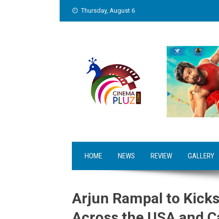
Skip
Thursday, August 6
to
content
HOME
NEWS
REVIEW
GALLERY
Arjun Rampal to Kicks
Across the USA and C