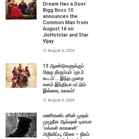
Dream Has a Door:
Bigg Boss 10
announces the
Common Man from
August 16 on
JioHotstar and Star
Vijay
August 6, 2026
13 ஆண்டுகளுக்குப்
பிறகு திரும்பும் ‘மூடர்
கூடம்’… இந்த முறை
களம் இந்தியா மட்டும்
இல்லை, உலகம்!
August 6, 2026
மணிகண்டனின் முதல்
முழுநீள ஆக்‌ஷன் டிராமா
‘மக்கள் காவலன்’
அறிவிப்பு; பிர்லா – நீலம்