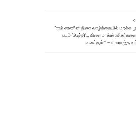
“ராம் சரணின் திரை வாழ்க்கையில் மறக்க ம
படம் ‘பெத்தி’… கிளைமாக்ஸ் ரசிகர்கள
வைக்கும்!” – சிவராஜ்குமார