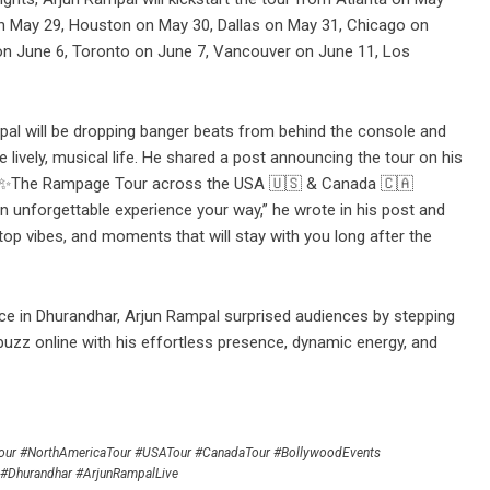
 on May 29, Houston on May 30, Dallas on May 31, Chicago on
n June 6, Toronto on June 7, Vancouver on June 11, Los
pal will be dropping banger beats from behind the console and
e lively, musical life. He shared a post announcing the tour on his
me. ✨The Rampage Tour across the USA 🇺🇸 & Canada 🇨🇦
n unforgettable experience your way,” he wrote in his post and
top vibes, and moments that will stay with you long after the
ce in Dhurandhar, Arjun Rampal surprised audiences by stepping
 buzz online with his effortless presence, dynamic energy, and
our #NorthAmericaTour #USATour #CanadaTour #BollywoodEvents
#Dhurandhar #ArjunRampalLive