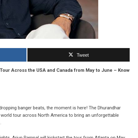
Tweet
d Tour Across the USA and Canada from May to June – Know
dropping banger beats, the moment is here! The Dhurandhar
orld tour across North America to bring an unforgettable
.
ights, Arjun Rampal will kickstart the tour from Atlanta on May