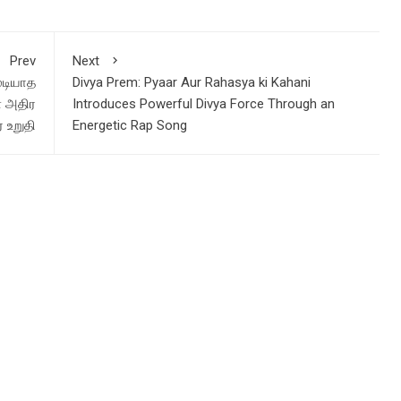
Prev
Next
ுடியாத
Divya Prem: Pyaar Aur Rahasya ki Kahani
ை அதிர
Introduces Powerful Divya Force Through an
் உறுதி
Energetic Rap Song