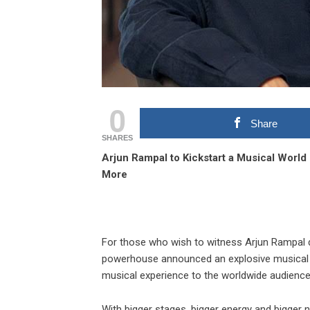
0
Share
SHARES
Arjun Rampal to Kickstart a Musical Worl
More
For those who wish to witness Arjun Rampal 
powerhouse announced an explosive musical w
musical experience to the worldwide audience
With bigger stages, bigger energy and bigger n