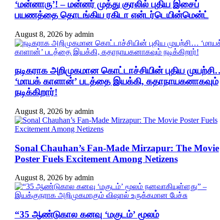
‘மன்னாரு’! – மன்னர் முத்து குரலில் புதிய இசைப்
பயணத்தை தொடங்கிய ரகிடா என்டர்டெயின்மென்ட்
August 8, 2026
by
admin
நடிகராக அறிமுகமான கொட்டாச்சியின் புதிய முயற்சி
‘மாயக் காளான்’ படத்தை இயக்கி, கதாநாயகனாகவும்
நடிக்கிறார்!
August 8, 2026
by
admin
Sonal Chauhan’s Fan-Made Mirzapur: The Movie
Poster Fuels Excitement Among Netizens
August 8, 2026
by
admin
“35 ஆண்டுகால கனவு ‘மகுடம்’ மூலம்