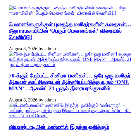
மௌனங்களுக்குள் புதைந்த மனிதர்களின் கதைகள்
சீனு ராமசாமியின் ‘பெரும் மௌனங்கள்’ விரைவில்
வெளியீடு!
August 8, 2026
by
admin
70-க்கும் மேற்பட்ட சினிமா பணிகள்… ஒரே ஒரு மனிதர்
ஆக்ஷன் காட்சிகளுடன் ஆச்சரியப்படுத்த வரும் ‘ONE
MAN’ – ஆகஸ்ட் 21 முதல் திரையரங்குகளில்
August 8, 2026
by
admin
வியாசர்பாடியின் மண்ணில் இருந்து ஒலிக்கும்