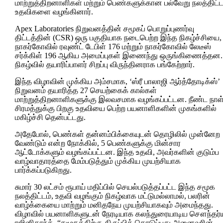
மாற்றுத்திறனாளிகள் மற்றும் பெண்களுக்கான பல்வேறு நலத்திட்
உதவிகளை வழங்கினார்.
Apex Laboratories நிறுவனத்தின் சமூகப் பொறுப்புணர்வு
திட்டத்தின் (CSR) ஒரு பகுதியாக நடைபெற்ற இந்த நிகழ்ச்சியை,
நாகர்கோவில் ரவுண்ட் டேபிள் 176 மற்றும் நாகர்கோவில் லேடீஸ்
சர்க்கிள் 196 ஆகிய அமைப்புகள் இணைந்து ஒருங்கிணைத்தன.
நிகழ்வில் தயாரிப்பாளர் சிறப்பு விருந்தினராக பங்கேற்றார்.
இந்த விழாவின் முக்கிய அம்சமாக, ‘ஸ்ரீ பாலாஜி ஆர்த்தோடிக்ஸ்’
நிறுவனம் தயாரித்த 27 செயற்கைக் கால்கள்
மாற்றுத்திறனாளிகளுக்கு இலவசமாக வழங்கப்பட்டன. நீண்ட நாள
சிரமத்துக்கு பிறகு உதவியை பெற்ற பயனாளிகளின் முகங்களில்
மகிழ்ச்சி தென்பட்டது.
அதேபோல், பெண்கள் தன்னம்பிக்கையுடன் தொழிலில் முன்னேற
வேண்டும் என்ற நோக்கில், 5 பெண்களுக்கு மின்சார
ஆட்டோக்களும் வழங்கப்பட்டன. இந்த உதவி, அவர்களின் குடும்ப
வாழ்வாதாரத்தை மேம்படுத்தும் முக்கிய முயற்சியாக
பார்க்கப்படுகிறது.
சுமார் 30 லட்சம் ரூபாய் மதிப்பில் செயல்படுத்தப்பட்ட இந்த சமூக
நலத்திட்டம், உதவி வழங்கும் நிகழ்வாக மட்டுமல்லாமல், பலரின்
வாழ்க்கையை மாற்றும் மனிதநேய முயற்சியாகவும் அமைந்தது.
விழாவில் பயனாளிகளுடன் நேரடியாக கலந்துரையாடிய சௌந்தர்
ரஜினிகாந்த், “சமூகத்திற்கு திருப்பிக் கொடுப்பது அனைவரின்