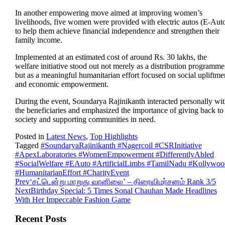
In another empowering move aimed at improving women’s
livelihoods, five women were provided with electric autos (E-Aut
to help them achieve financial independence and strengthen their
family income.
Implemented at an estimated cost of around Rs. 30 lakhs, the
welfare initiative stood out not merely as a distribution programme
but as a meaningful humanitarian effort focused on social upliftme
and economic empowerment.
During the event, Soundarya Rajinikanth interacted personally wi
the beneficiaries and emphasized the importance of giving back to
society and supporting communities in need.
Posted in
Latest News
,
Top Highlights
Tagged
#SoundaryaRajinikanth #Nagercoil #CSRInitiative
#ApexLaboratories #WomenEmpowerment #DifferentlyAbled
#SocialWelfare #EAuto #ArtificialLimbs #TamilNadu #Kollywoo
#HumanitarianEffort #CharityEvent
Prev
‘சட்டென்று மாறுது வானிலை’ – திரைவிமர்சனம் Rank 3/5
Next
Birthday Special: 5 Times Sonal Chauhan Made Headlines
With Her Impeccable Fashion Game
Recent Posts