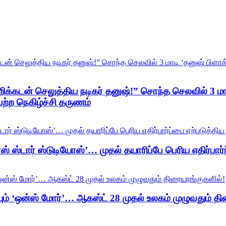
ிக்கடன் செலுத்திய நடிகர் தனுஷ்!” சொந்த செலவில் 3 மாடி
ெற்ற நெகிழ்ச்சி தருணம்
ர்ஸ் ஸ்டார் ஸ்டுடியோஸ்’… முதல் தயாரிப்பே பெரிய எதிர்பார
ம் ‘ஒன்ஸ் மோர்’… ஆகஸ்ட் 28 முதல் உலகம் முழுவதும் தி