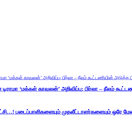
ிராமா ‘மக்கள் காவலன்’ அறிவிப்பு; பிர்லா – நீலம் கூட்டண
ுரட்சி…! படைப்பாளிகளையும் முதலீட்டாளர்களையும் ஒரே ம