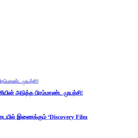
ியின் அடுத்த பிரம்மாண்ட முயற்சி!
ேடையில் இணைக்கும் ‘Discovery Film