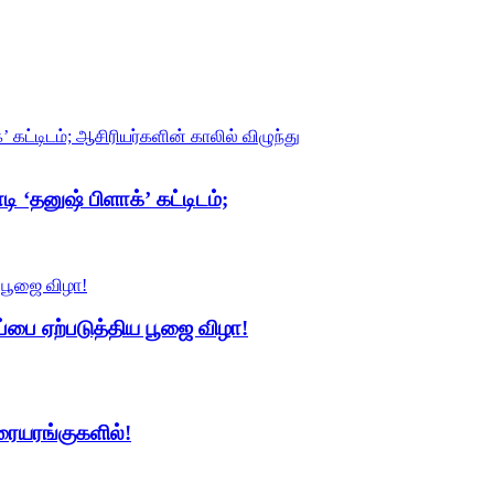
 ‘தனுஷ் பிளாக்’ கட்டிடம்;
்ப்பை ஏற்படுத்திய பூஜை விழா!
ரையரங்குகளில்!