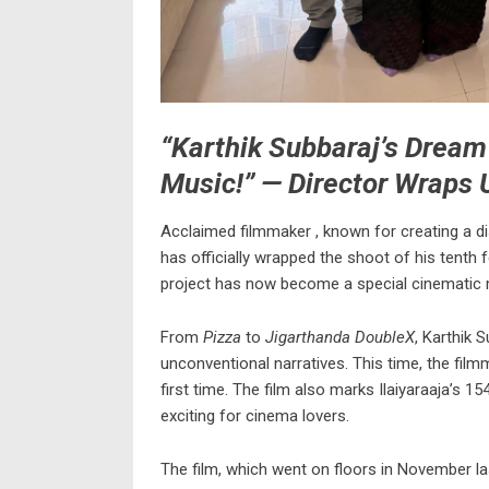
“Karthik Subbaraj’s Dream
Music!” — Director Wraps 
Acclaimed filmmaker , known for creating a dis
has officially wrapped the shoot of his tenth f
project has now become a special cinematic m
From
Pizza
to
Jigarthanda DoubleX
, Karthik 
unconventional narratives. This time, the fil
first time. The film also marks Ilaiyaraaja’s 1
exciting for cinema lovers.
The film, which went on floors in November la