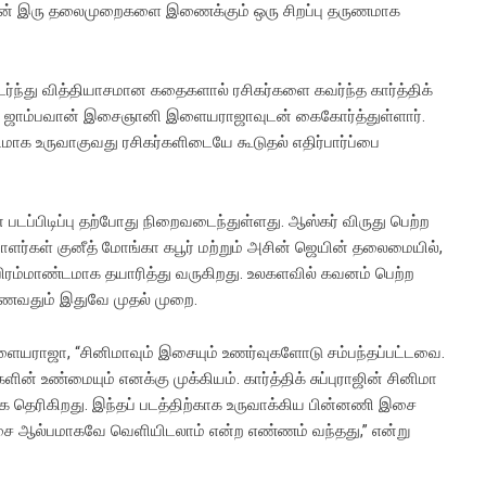
ுலகின் இரு தலைமுறைகளை இணைக்கும் ஒரு சிறப்பு தருணமாக
தொடர்ந்து வித்தியாசமான கதைகளால் ரசிகர்களை கவர்ந்த கார்த்திக்
ரும் ஜாம்பவான் இசைஞானி இளையராஜாவுடன் கைகோர்த்துள்ளார்.
ாக உருவாகுவது ரசிகர்களிடையே கூடுதல் எதிர்பார்ப்பை
படப்பிடிப்பு தற்போது நிறைவடைந்துள்ளது. ஆஸ்கர் விருது பெற்ற
பாளர்கள் குனீத் மோங்கா கபூர் மற்றும் அசின் ஜெயின் தலைமையில்,
ம்மாண்டமாக தயாரித்து வருகிறது. உலகளவில் கவனம் பெற்ற
் இணைவதும் இதுவே முதல் முறை.
இளையராஜா, “சினிமாவும் இசையும் உணர்வுகளோடு சம்பந்தப்பட்டவை.
ன் உண்மையும் எனக்கு முக்கியம். கார்த்திக் சுப்புராஜின் சினிமா
 தெரிகிறது. இந்தப் படத்திற்காக உருவாக்கிய பின்னணி இசை
 இசை ஆல்பமாகவே வெளியிடலாம் என்ற எண்ணம் வந்தது,” என்று