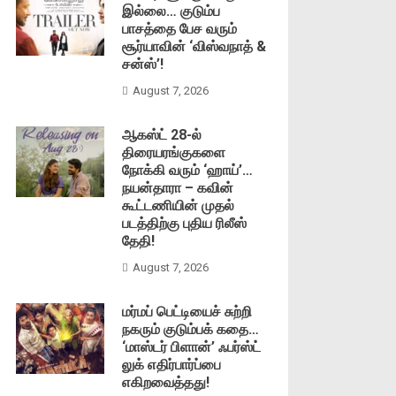
இல்லை… குடும்ப
பாசத்தை பேச வரும்
சூர்யாவின் ‘விஸ்வநாத் &
சன்ஸ்’!
August 7, 2026
ஆகஸ்ட் 28-ல்
திரையரங்குகளை
நோக்கி வரும் ‘ஹாய்’…
நயன்தாரா – கவின்
கூட்டணியின் முதல்
படத்திற்கு புதிய ரிலீஸ்
தேதி!
August 7, 2026
மர்மப் பெட்டியைச் சுற்றி
நகரும் குடும்பக் கதை…
‘மாஸ்டர் பிளான்’ ஃபர்ஸ்ட்
லுக் எதிர்பார்ப்பை
எகிறவைத்தது!