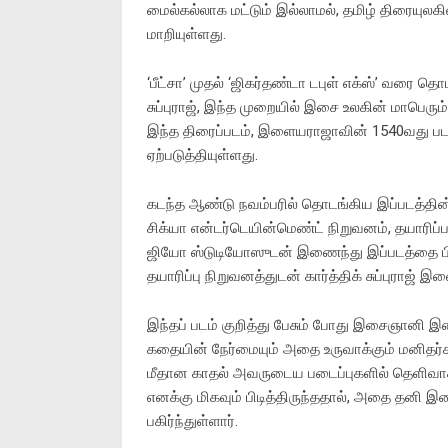
மைல்கல்லாக மட்டும் இல்லாமல், தமிழ் திரைய
மாறியுள்ளது.
‘பீட்சா’ முதல் ‘ஜிகர்தண்டா டபுள் எக்ஸ்’ வரை 
சுப்புராஜ், இந்த முறையில் இசை உலகின் மாபெ
இந்த திரைப்படம், இளையராஜாவின் 1540வது படம
ஏற்படுத்தியுள்ளது.
கடந்த ஆண்டு நவம்பரில் தொடங்கிய இப்படத்தின் 
சிக்யா என்டர்டெயின்மெண்ட் நிறுவனம், தயாரிப்
ஜியோ ஸ்டுடியோஸுடன் இணைந்து இப்படத்தை பிர
தயாரிப்பு நிறுவனத்துடன் கார்த்திக் சுப்புராஜ
இந்தப் படம் குறித்து பேசும் போது இசைஞானி 
கதையின் நேர்மையும் அதை உருவாக்கும் மனிதர்களி
மீதான காதல் அவருடைய படைப்புகளில் தெளிவாக
எனக்கு மிகவும் பிடித்திருந்ததால், அதை தனி
பகிர்ந்துள்ளார்.