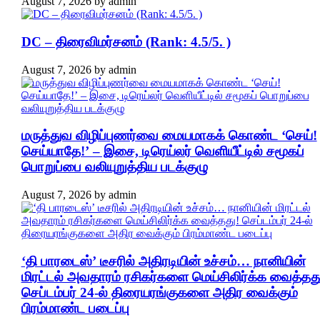
August 7, 2026
by
admin
DC – திரைவிமர்சனம் (Rank: 4.5/5. )
August 7, 2026
by
admin
மருத்துவ விழிப்புணர்வை மையமாகக் கொண்ட ‘செய்!
செய்யாதே!’ – இசை, டிரெய்லர் வெளியீட்டில் சமூகப்
பொறுப்பை வலியுறுத்திய படக்குழு
August 7, 2026
by
admin
‘தி பாரடைஸ்’ டீசரில் அதிரடியின் உச்சம்… நானியின்
மிரட்டல் அவதாரம் ரசிகர்களை மெய்சிலிர்க்க வைத்தது
செப்டம்பர் 24-ல் திரையரங்குகளை அதிர வைக்கும்
பிரம்மாண்ட படைப்பு