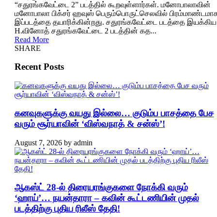
“சதுரங்கவேட்டை 2” படத்தில் கூறவுள்ளார்கள். மனோபாலாவின்
மனோபாலா பிக்சர் ஹவுஸ் பெரும்பொருட்செலவில் பிரம்மாண்டமா
இப்படத்தை தயாரிக்கின்றது. சதுரங்கவேட்டை படத்தை இயக்கிய
H.வினோத் சதுரங்கவேட்டை 2 படத்தின் கத...
Read More
SHARE
Recent Posts
கனவுகளுக்கு வயது இல்லை… குடும்ப பாசத்தை பேச
வரும் சூர்யாவின் ‘விஸ்வநாத் & சன்ஸ்’!
August 7, 2026
by
admin
ஆகஸ்ட் 28-ல் திரையரங்குகளை நோக்கி வரும்
‘ஹாய்’… நயன்தாரா – கவின் கூட்டணியின் முதல்
படத்திற்கு புதிய ரிலீஸ் தேதி!