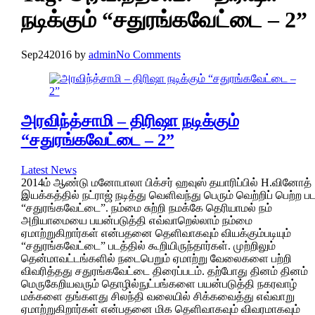
நடிக்கும் “சதுரங்கவேட்டை – 2”
Sep
24
2016
by
admin
No Comments
அரவிந்த்சாமி – திரிஷா நடிக்கும்
“சதுரங்கவேட்டை – 2”
Latest News
2014ம் ஆண்டு மனோபாலா பிக்சர் ஹவுஸ் தயாரிப்பில் H.வினோத்
இயக்கத்தில் நட்ராஜ் நடித்து வெளிவந்து பெரும் வெற்றிப் பெற்ற பட
“சதுரங்கவேட்டை”. நம்மை சுற்றி நமக்கே தெரியாமல் நம்
அறியாமையை பயன்படுத்தி எவ்வாறெல்லாம் நம்மை
ஏமாற்றுகிறார்கள் என்பதனை தெளிவாகவும் வியக்கும்படியும்
“சதுரங்கவேட்டை” படத்தில் கூறியிருந்தார்கள். முற்றிலும்
தென்மாவட்டங்களில் நடைபெறும் ஏமாற்று வேலைகளை பற்றி
விவரித்தது சதுரங்கவேட்டை திரைப்படம். தற்போது தினம் தினம்
மெருகேறியவரும் தொழில்நுட்பங்களை பயன்படுத்தி நகரவாழ்
மக்களை தங்களது சிலந்தி வலையில் சிக்கவைத்து எவ்வாறு
ஏமாற்றுகிறார்கள் என்பதனை மிக தெளிவாகவும் விவரமாகவும்