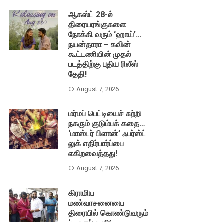
ஆகஸ்ட் 28-ல்
திரையரங்குகளை
நோக்கி வரும் ‘ஹாய்’…
நயன்தாரா – கவின்
கூட்டணியின் முதல்
படத்திற்கு புதிய ரிலீஸ்
தேதி!
August 7, 2026
மர்மப் பெட்டியைச் சுற்றி
நகரும் குடும்பக் கதை…
‘மாஸ்டர் பிளான்’ ஃபர்ஸ்ட்
லுக் எதிர்பார்ப்பை
எகிறவைத்தது!
August 7, 2026
கிராமிய
மண்வாசனையை
திரையில் கொண்டுவரும்