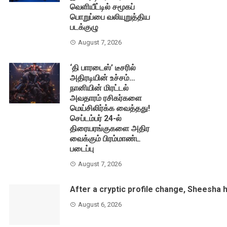
வெளியீட்டில் சமூகப்
பொறுப்பை வலியுறுத்திய
படக்குழு
August 7, 2026
‘தி பாரடைஸ்’ டீசரில்
அதிரடியின் உச்சம்…
நானியின் மிரட்டல்
அவதாரம் ரசிகர்களை
மெய்சிலிர்க்க வைத்தது!
செப்டம்பர் 24-ல்
திரையரங்குகளை அதிர
வைக்கும் பிரம்மாண்ட
படைப்பு
August 7, 2026
After a cryptic profile change, Sheesha 
August 6, 2026