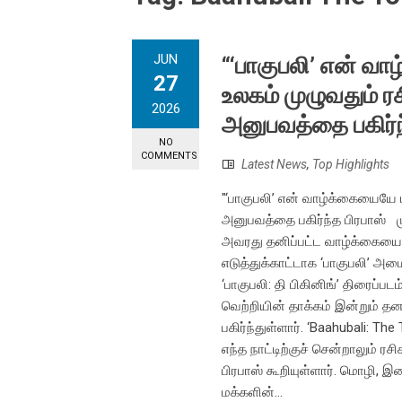
JUN
“‘பாகுபலி’ என் வா
27
உலகம் முழுவதும் ர
2026
அனுபவத்தை பகிர்ந
NO
COMMENTS
Latest News
,
Top Highlights
"‘பாகுபலி’ என் வாழ்க்கையையே மா
அனுபவத்தை பகிர்ந்த பிரபாஸ் ம
அவரது தனிப்பட்ட வாழ்க்கையையு
எடுத்துக்காட்டாக ‘பாகுபலி’ அ
‘பாகுபலி: தி பிகினிங்’ திரைப்
வெற்றியின் தாக்கம் இன்றும் தனத
பகிர்ந்துள்ளார். ‘Baahubali: Th
எந்த நாட்டிற்குச் சென்றாலும்
பிரபாஸ் கூறியுள்ளார். மொழி, இ
மக்களின்...