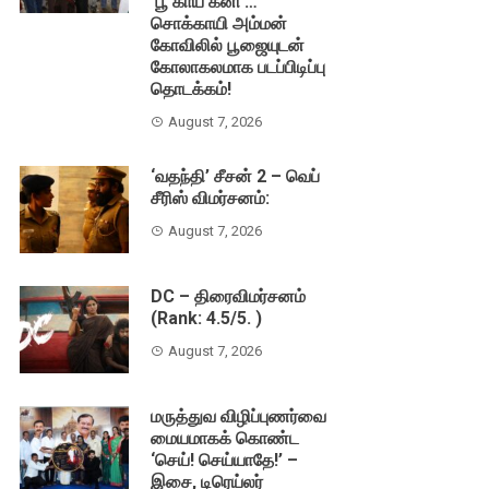
‘பூ காய் கனி’…
சொக்காயி அம்மன்
கோவிலில் பூஜையுடன்
கோலாகலமாக படப்பிடிப்பு
தொடக்கம்!
August 7, 2026
‘வதந்தி’ சீசன் 2 – வெப்
சீரிஸ் விமர்சனம்:
August 7, 2026
DC – திரைவிமர்சனம்
(Rank: 4.5/5. )
August 7, 2026
மருத்துவ விழிப்புணர்வை
மையமாகக் கொண்ட
‘செய்! செய்யாதே!’ –
இசை, டிரெய்லர்