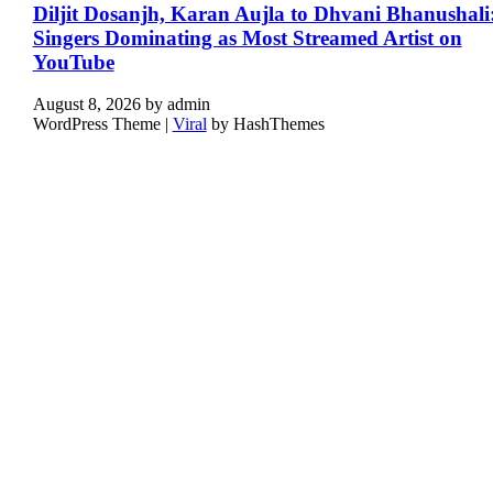
Diljit Dosanjh, Karan Aujla to Dhvani Bhanushali
Singers Dominating as Most Streamed Artist on
YouTube
August 8, 2026
by
admin
WordPress Theme |
Viral
by HashThemes