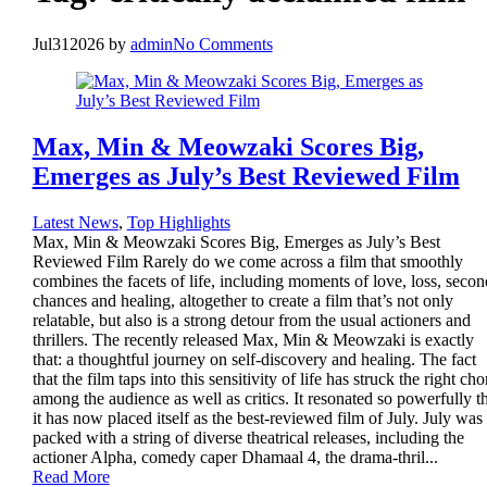
Jul
31
2026
by
admin
No Comments
Max, Min & Meowzaki Scores Big,
Emerges as July’s Best Reviewed Film
Latest News
,
Top Highlights
Max, Min & Meowzaki Scores Big, Emerges as July’s Best
Reviewed Film Rarely do we come across a film that smoothly
combines the facets of life, including moments of love, loss, secon
chances and healing, altogether to create a film that’s not only
relatable, but also is a strong detour from the usual actioners and
thrillers. The recently released Max, Min & Meowzaki is exactly
that: a thoughtful journey on self-discovery and healing. The fact
that the film taps into this sensitivity of life has struck the right cho
among the audience as well as critics. It resonated so powerfully t
it has now placed itself as the best-reviewed film of July. July was
packed with a string of diverse theatrical releases, including the
actioner Alpha, comedy caper Dhamaal 4, the drama-thril...
Read More