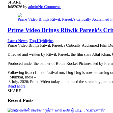
SHARE
Jul
8
2026
by
admin
No Comments
Prime Video Brings Ritwik Pareek’s Cr
Latest News
,
Top Highlights
Prime Video Brings Ritwik Pareek's Critically Acclaimed Film 
Directed and written by Ritwik Pareek, the film stars Altaf Khan
Produced under the banner of Bottle Rocket Pictures, led by Pr
Following its acclaimed festival run, Dug Dug is now streaming o
Mumbai, India –
8 July, 2026: Prime Video today announced the streaming premiere
Read More
SHARE
Recent Posts