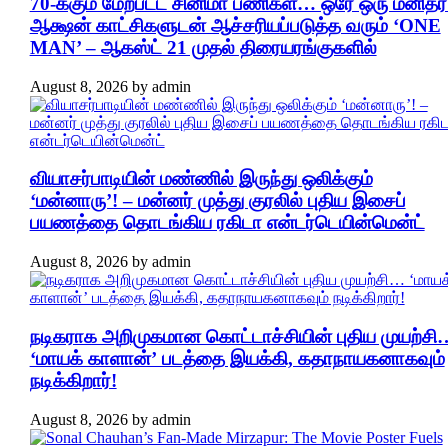
70-க்கும் மேற்பட்ட சினிமா பணிகள்… ஒரே ஒரு மனிதர்
ஆக்ஷன் காட்சிகளுடன் ஆச்சரியப்படுத்த வரும் ‘ONE
MAN’ – ஆகஸ்ட் 21 முதல் திரையரங்குகளில்
August 8, 2026
by
admin
வியாசர்பாடியின் மண்ணில் இருந்து ஒலிக்கும்
‘மன்னாரு’! – மன்னர் முத்து குரலில் புதிய இசைப்
பயணத்தை தொடங்கிய ரகிடா என்டர்டெயின்மென்ட்
August 8, 2026
by
admin
நடிகராக அறிமுகமான கொட்டாச்சியின் புதிய முயற்சி
‘மாயக் காளான்’ படத்தை இயக்கி, கதாநாயகனாகவும்
நடிக்கிறார்!
August 8, 2026
by
admin