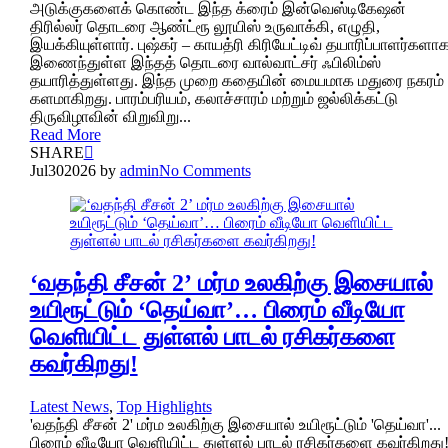
அடுக்குகளைக் கொண்ட இந்த க்ரைம் இன்வெஸ்டிகேஷன்
திரில்லர் தொடரை ஆண்ட்ரூ லூயிஸ் உருவாக்கி, எழுதி,
இயக்கியுள்ளார். புஷ்கர் – காயத்ரி கிரியேட்டிவ் தயாரிப்பாளர்களா
இணைந்துள்ள இந்தத் தொடரை வால்வாட்சர் ஃபிலிம்ஸ்
தயாரித்துள்ளது. இந்த முறை கதையின் மையமாக மதுரை நகரம்
களமாகிறது. பாரம்பரியம், கலாச்சாரம் மற்றும் ஜல்லிக்கட்டு
திருவிழாவின் விறுவிறு...
Read More
SHARE
Jul
30
2026
by
admin
No Comments
‘வதந்தி சீசன் 2’ மர்ம உலகிற்கு இசையால்
உயிரூட்டும் ‘தெய்வா’… பிரைம் வீடியோ
வெளியிட்ட துள்ளல் பாடல் ரசிகர்களை
கவர்கிறது!
Latest News
,
Top Highlights
'வதந்தி சீசன் 2' மர்ம உலகிற்கு இசையால் உயிரூட்டும் 'தெய்வா'...
பிரைம் வீடியோ வெளியிட்ட துள்ளல் பாடல் ரசிகர்களை கவர்கிறது