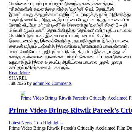
சென்னை: பரபரப்பும் மர்மமும் நிறைந்த கதைக்களத்தால்
ரசிகர்களின் கவனத்தை ஈர்த்த 'வதந்தி' வெப் தொடரின்
இரண்டாவது சீசனுக்கான எதிர்பார்ப்பு நாளுக்கு நாள் அதிகரித்து
வரும் நிலையில், அந்த எதிர்பார்ப்பை மேலும் உயர்த்தும் வகையில்
பிரைம் வீடியோ மற்றும் டி-சீரிஸ் இணைந்து 'வதந்தி சீசன் 2 – தி
மிஸ்டரி ஆஃப் மணி' தொடரிலிருந்து 'தெய்வா' என்ற புதிய பாடலை
வெளியிட்டுள்ளன. இசையமைப்பாளர் சைமன் K. கிங்
இசையமைத்து, இசைக்கோர்த்து, தயாரித்துள்ள இந்தப் பாடலை
சைமன் மற்றும் யஷ்வந்த் இணைந்து உற்சாகமாகப் பாடியுள்ளனர்.
மணி ரோமியோ எழுதியுள்ள வரிகள், கிராமிய இசை நயத்துடன்
கலந்த துள்ளலான தாளங்கள் மற்றும் கொண்டாட்ட மனநிலையை
உருவாக்கும் இசை அமைப்பு ஆகியவை பாடலை முதல் முறை
கேட்கும் ரசிகர்களையே கவரும்...
Read More
SHARE
Jul
8
2026
by
admin
No Comments
Prime Video Brings Ritwik Pareek’s Cr
Latest News
,
Top Highlights
Prime Video Brings Ritwik Pareek's Critically Acclaimed Film 