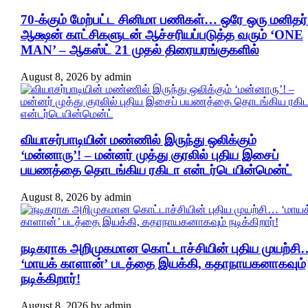
70-க்கும் மேற்பட்ட சினிமா பணிகள்… ஒரே ஒரு மனிதர்
ஆக்ஷன் காட்சிகளுடன் ஆச்சரியப்படுத்த வரும் ‘ONE
MAN’ – ஆகஸ்ட் 21 முதல் திரையரங்குகளில்
August 8, 2026
by
admin
வியாசர்பாடியின் மண்ணில் இருந்து ஒலிக்கும்
‘மன்னாரு’! – மன்னர் முத்து குரலில் புதிய இசைப்
பயணத்தை தொடங்கிய ரகிடா என்டர்டெயின்மென்ட்
August 8, 2026
by
admin
நடிகராக அறிமுகமான கொட்டாச்சியின் புதிய முயற்சி
‘மாயக் காளான்’ படத்தை இயக்கி, கதாநாயகனாகவும்
நடிக்கிறார்!
August 8, 2026
by
admin