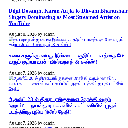
Diljit Dosanjh, Karan Aujla to Dhvani Bhanushali
Singers Dominating as Most Streamed Artist on
YouTube
August 8, 2026
by
admin
கனவுகளுக்கு வயது இல்லை… குடும்ப பாசத்தை பேச
வரும் சூர்யாவின் ‘விஸ்வநாத் & சன்ஸ்’!
August 7, 2026
by
admin
ஆகஸ்ட் 28-ல் திரையரங்குகளை நோக்கி வரும்
‘ஹாய்’… நயன்தாரா – கவின் கூட்டணியின் முதல்
படத்திற்கு புதிய ரிலீஸ் தேதி!
August 7, 2026
by
admin