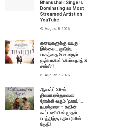
Bhanushali: Singers
Dominating as Most
Streamed Artist on
YouTube
August 8, 2026
கனவுகளுக்கு வயது
இல்லை… குடும்ப
பாசத்தை பேச வரும்
சூர்யாவின் ‘விஸ்வநாத் &
சன்ஸ்’!
August 7, 2026
ஆகஸ்ட் 28-ல்
திரையரங்குகளை
நோக்கி வரும் ‘ஹாய்’…
நயன்தாரா – கவின்
கூட்டணியின் முதல்
படத்திற்கு புதிய ரிலீஸ்
தேதி!