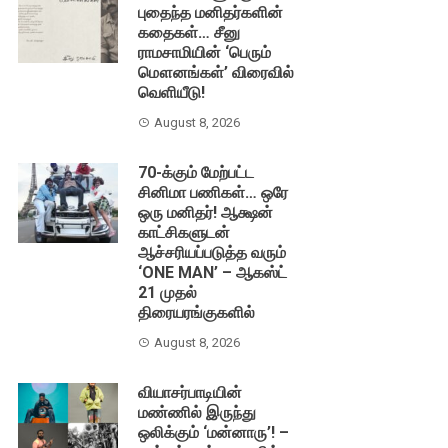
புதைந்த மனிதர்களின்
கதைகள்… சீனு
ராமசாமியின் ‘பெரும்
மௌனங்கள்’ விரைவில்
வெளியீடு!
August 8, 2026
70-க்கும் மேற்பட்ட
சினிமா பணிகள்… ஒரே
ஒரு மனிதர்! ஆக்ஷன்
காட்சிகளுடன்
ஆச்சரியப்படுத்த வரும்
‘ONE MAN’ – ஆகஸ்ட்
21 முதல்
திரையரங்குகளில்
August 8, 2026
வியாசர்பாடியின்
மண்ணில் இருந்து
ஒலிக்கும் ‘மன்னாரு’! –