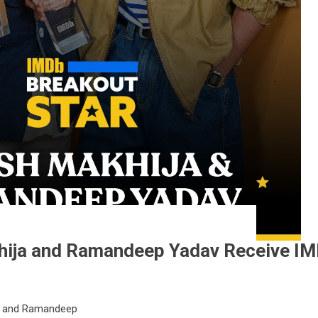
hija and Ramandeep Yadav Receive IMD
a and Ramandeep