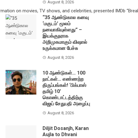
August 8, 2026
rmation on movies, TV shows, and celebrities, presented IMDb “Brea
“35 ஆண்டுகால கனவு
‘மகுடம்’ மூலம்
நனவாகியுள்ளது” –
இயக்குநராக
அறிமுகமாகும் விஷால்
உருக்கமான பேச்சு
August 8, 2026
10 ஆண்டுகள்… 100
நாட்கள்… எண்ணற்ற
திருப்பங்கள்! ‘பிக்பாஸ்
தமிழ் 10’
கொண்டாட்டத்திற்கு
விஜய் சேதுபதி அழைப்பு
August 8, 2026
Diljit Dosanjh, Karan
Aujla to Dhvani