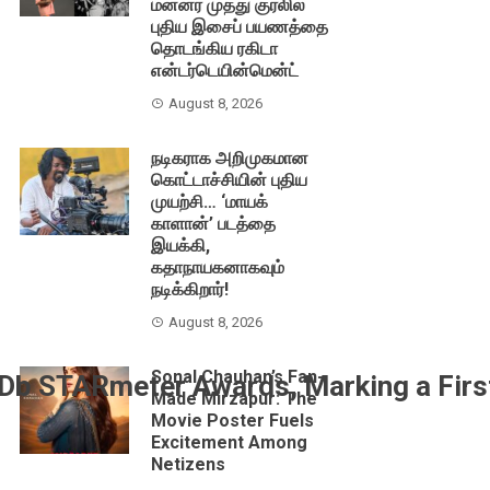
மன்னர் முத்து குரலில்
புதிய இசைப் பயணத்தை
தொடங்கிய ரகிடா
என்டர்டெயின்மென்ட்
August 8, 2026
நடிகராக அறிமுகமான
கொட்டாச்சியின் புதிய
முயற்சி… ‘மாயக்
காளான்’ படத்தை
இயக்கி,
கதாநாயகனாகவும்
நடிக்கிறார்!
August 8, 2026
Sonal Chauhan’s Fan-
b STARmeter Awards, Marking a First 
Made Mirzapur: The
Movie Poster Fuels
Excitement Among
Netizens