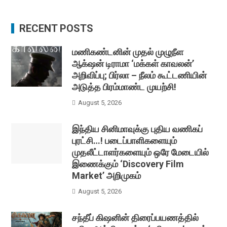
RECENT POSTS
மணிகண்டனின் முதல் முழுநீள
ஆக்‌ஷன் டிராமா ‘மக்கள் காவலன்’
அறிவிப்பு; பிர்லா – நீலம் கூட்டணியின்
அடுத்த பிரம்மாண்ட முயற்சி!
August 5, 2026
இந்திய சினிமாவுக்கு புதிய வணிகப்
புரட்சி…! படைப்பாளிகளையும்
முதலீட்டாளர்களையும் ஒரே மேடையில்
இணைக்கும் ‘Discovery Film
Market’ அறிமுகம்
August 5, 2026
சந்தீப் கிஷனின் திரைப்பயணத்தில்