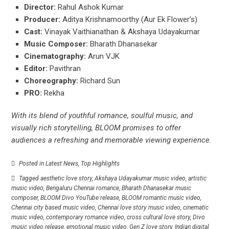
Director:
Rahul Ashok Kumar
Producer:
Aditya Krishnamoorthy (Aur Ek Flower’s)
Cast:
Vinayak Vaithianathan & Akshaya Udayakumar
Music Composer:
Bharath Dhanasekar
Cinematography:
Arun VJK
Editor:
Pavithran
Choreography:
Richard Sun
PRO:
Rekha
With its blend of youthful romance, soulful music, and
visually rich storytelling, BLOOM promises to offer
audiences a refreshing and memorable viewing experience.
Posted in
Latest News
,
Top Highlights
Tagged
aesthetic love story
,
Akshaya Udayakumar music video
,
artistic
music video
,
Bengaluru Chennai romance
,
Bharath Dhanasekar music
composer
,
BLOOM Divo YouTube release
,
BLOOM romantic music video
,
Chennai city based music video
,
Chennai love story music video
,
cinematic
music video
,
contemporary romance video
,
cross cultural love story
,
Divo
music video release
,
emotional music video
,
Gen Z love story
,
Indian digital