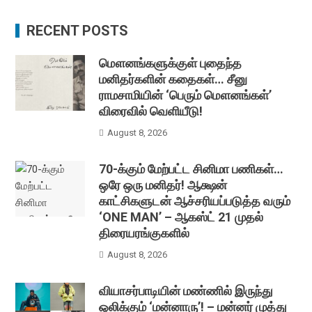
RECENT POSTS
மௌனங்களுக்குள் புதைந்த
மனிதர்களின் கதைகள்… சீனு
ராமசாமியின் ‘பெரும் மௌனங்கள்’
விரைவில் வெளியீடு!
August 8, 2026
70-க்கும் மேற்பட்ட சினிமா பணிகள்…
ஒரே ஒரு மனிதர்! ஆக்ஷன்
காட்சிகளுடன் ஆச்சரியப்படுத்த வரும்
‘ONE MAN’ – ஆகஸ்ட் 21 முதல்
திரையரங்குகளில்
August 8, 2026
வியாசர்பாடியின் மண்ணில் இருந்து
ஒலிக்கும் ‘மன்னாரு’! – மன்னர் முத்து