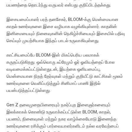
பயணத்தை தொடர்ந்து வருபவர் என்பது குறிப்பிடத்தக்கது.
இசையமைப்பாளர் பரத் தனசேகர், BLOOM-க்கு மென்மையான
காதல் உணர்வுகளை இசை வழியாக வழங்கியுள்ளார். காதலின்
இனிமையையும் நினைவுகளின் நெகிழ்ச்சியையும் இசையில் பதிவு
செய்யும் முயற்சியாக இந்தப் பாடல் உருவாகியுள்ளது.
காட்சியமைப்பே BLOOM-இன் மிகப்பெரிய பலமாகக்
கருதப்படுகிறது. ஒவ்வொரு ஃப்ரேமும் ஓர் ஓவியத்தைப் போல
வடிவமைக்கப்பட்டுள்ளதுடன், இயற்கை ஒளியமைப்பு,
மென்மையான நிறத் தேர்வுகள் மற்றும் குறியீட்டு காட்சிகள் மூலம்
உணர்வுகளை வெளிப்படுத்தும் சினிமாப் பாணி இதில்
பயன்படுத்தப்பட்டுள்ளது.
Gen Z தலைமுறையினரையும் நகர்ப்புற இளைஞர்களையும்
இலக்காகக் கொண்டு உருவாக்கப்பட்டுள்ள BLOOM, காதல்,
பயணம், நினைவுகள் மற்றும் நகர வாழ்க்கையோடு இணைந்த
உணர்வுகளை ரசிக்கும் பார்வையாளர்களிடம் நல்ல வரவேற்பைப்