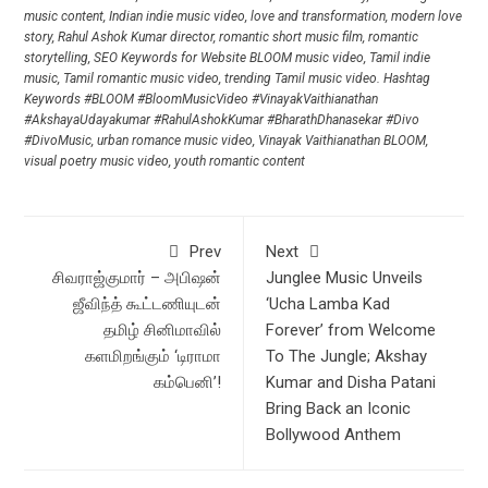
music content
,
Indian indie music video
,
love and transformation
,
modern love
story
,
Rahul Ashok Kumar director
,
romantic short music film
,
romantic
storytelling
,
SEO Keywords for Website BLOOM music video
,
Tamil indie
music
,
Tamil romantic music video
,
trending Tamil music video. Hashtag
Keywords #BLOOM #BloomMusicVideo #VinayakVaithianathan
#AkshayaUdayakumar #RahulAshokKumar #BharathDhanasekar #Divo
#DivoMusic
,
urban romance music video
,
Vinayak Vaithianathan BLOOM
,
visual poetry music video
,
youth romantic content
Prev
Next
சிவராஜ்குமார் – அபிஷன்
Junglee Music Unveils
ஜீவிந்த் கூட்டணியுடன்
‘Ucha Lamba Kad
தமிழ் சினிமாவில்
Forever’ from Welcome
களமிறங்கும் ‘டிராமா
To The Jungle; Akshay
கம்பெனி’!
Kumar and Disha Patani
Bring Back an Iconic
Bollywood Anthem