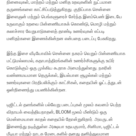
நினைவுகள், மாற்றம் மற்றும் மனித உறவுகளின் நுட்பமான
தருணங்களை காட்சிப்படுத்துகிறது. குறிப்பாக சென்னை
இளைஞன் மற்றும் பெங்களூரைச் சேர்ந்த இளம்பெண் இடையே
உருவாகும் உறவை பின்னணியாகக் கொண்டு, மொழி மற்றும்
கலாச்சார வேறுபாடுகளைத் தாண்டி உணர்வுகள் எப்படி
மனிதர்களை இணைக்கின்றன என்பதை படைப்பு பேசுகிறது.
இந்த இசை வீடியோவில் சென்னை நகரம் வெறும் பின்னணியாக
மட்டுமல்லாமல், கதாபாத்திரங்களின் உணர்ச்சிகளுக்கு உயிர்
கொடுக்கும் ஒரு முக்கிய கூறாக அமைந்துள்ளது. நகரின்
வண்ணமயமான தெருக்கள், இயல்பான சூழல்கள் மற்றும்
உணர்வுகளை பிரதிபலிக்கும் காட்சிகள், கதையின் ஓட்டத்துடன்
ஒன்றிணைந்து பயணிக்கின்றன.
டிஜிட்டல் தளங்களில் பல்வேறு படைப்புகள் மூலம் கவனம் பெற்ற
விநாயக் வைத்தியநாதன், BLOOM மூலம் மீண்டும் ஒரு
மென்மையான காதல் கதையில் தோன்றுகிறார். அவருடன்
இணைந்து நடித்துள்ள அக்ஷயா உதயகுமார், சினிமா, டிஜிட்டல்
மீடியா மற்றும் நாடக மேடைகளில் தனது தனித்துவமான