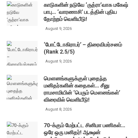
காடுகளின் நடுவே ‘ருத்ரா’வாக மகேஷ்
பாபு… ‘வாரணாசி’ படத்தின் புதிய
தோற்றம் வெளியீடு!
August 9, 2026
‘போட்டோகிராபர்’ – திரைவிமர்சனம்
(Rank 2.5/5)
August 9, 2026
மௌனங்களுக்குள் புதைந்த
மனிதர்களின் கதைகள்… சீனு
ராமசாமியின் ‘பெரும் மௌனங்கள்’
விரைவில் வெளியீடு!
August 8, 2026
70-க்கும் மேற்பட்ட சினிமா பணிகள்…
ஒரே ஒரு மனிதர்! ஆக்ஷன்