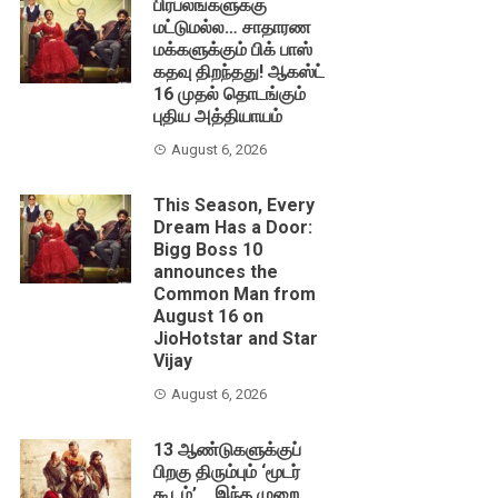
பிரபலங்களுக்கு
மட்டுமல்ல… சாதாரண
மக்களுக்கும் பிக் பாஸ்
கதவு திறந்தது! ஆகஸ்ட்
16 முதல் தொடங்கும்
புதிய அத்தியாயம்
August 6, 2026
This Season, Every
Dream Has a Door:
Bigg Boss 10
announces the
Common Man from
August 16 on
JioHotstar and Star
Vijay
August 6, 2026
13 ஆண்டுகளுக்குப்
பிறகு திரும்பும் ‘மூடர்
கூடம்’… இந்த முறை