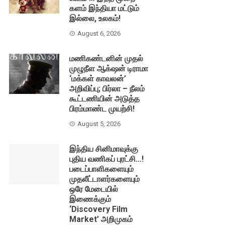
களம் இந்தியா மட்டும்
இல்லை, உலகம்!
August 6, 2026
மணிகண்டனின் முதல்
முழுநீள ஆக்‌ஷன் டிராமா
‘மக்கள் காவலன்’
அறிவிப்பு; பிர்லா – நீலம்
கூட்டணியின் அடுத்த
பிரம்மாண்ட முயற்சி!
August 5, 2026
இந்திய சினிமாவுக்கு
புதிய வணிகப் புரட்சி…!
படைப்பாளிகளையும்
முதலீட்டாளர்களையும்
ஒரே மேடையில்
இணைக்கும்
‘Discovery Film
Market’ அறிமுகம்