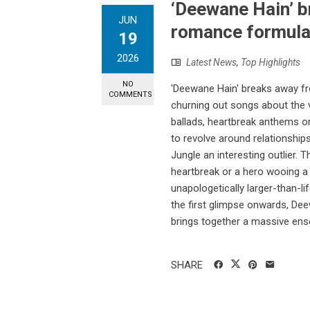
‘Deewane Hain’ b
JUN
romance formul
19
2026
Latest News
,
Top Highlights
NO
'Deewane Hain' breaks away f
COMMENTS
churning out songs about the v
ballads, heartbreak anthems o
to revolve around relationsh
Jungle an interesting outlier. T
heartbreak or a hero wooing a 
unapologetically larger-than-l
the first glimpse onwards, Dee
brings together a massive ense
SHARE