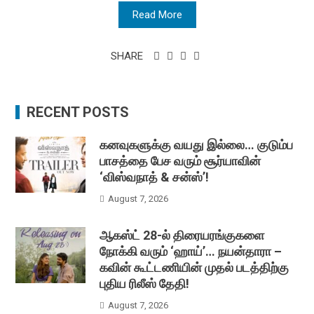
Read More
SHARE
RECENT POSTS
கனவுகளுக்கு வயது இல்லை… குடும்ப
பாசத்தை பேச வரும் சூர்யாவின்
‘விஸ்வநாத் & சன்ஸ்’!
August 7, 2026
ஆகஸ்ட் 28-ல் திரையரங்குகளை
நோக்கி வரும் ‘ஹாய்’… நயன்தாரா –
கவின் கூட்டணியின் முதல் படத்திற்கு
புதிய ரிலீஸ் தேதி!
August 7, 2026