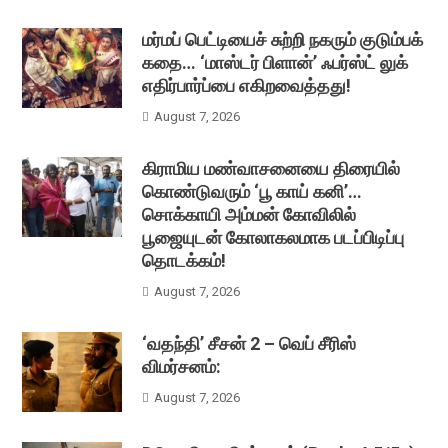
மர்மப் பெட்டியைச் சுற்றி நகரும் குடும்பக்
கதை… ‘மாஸ்டர் பிளான்’ ஃபர்ஸ்ட் லுக்
எதிர்பார்ப்பை எகிறவைத்தது!
August 7, 2026
கிராமிய மண்வாசனையை திரையில்
கொண்டுவரும் ‘பூ காய் கனி’…
சொக்காயி அம்மன் கோவிலில்
பூஜையுடன் கோலாகலமாக படப்பிடிப்பு
தொடக்கம்!
August 7, 2026
‘வதந்தி’ சீசன் 2 – வெப் சீரிஸ்
விமர்சனம்:
August 7, 2026