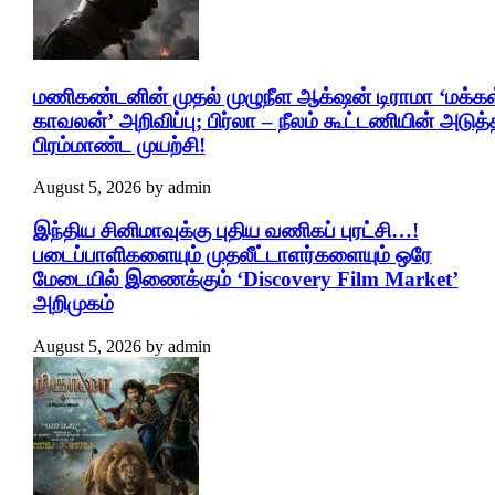
மணிகண்டனின் முதல் முழுநீள ஆக்‌ஷன் டிராமா ‘மக்கள
காவலன்’ அறிவிப்பு; பிர்லா – நீலம் கூட்டணியின் அடுத்
பிரம்மாண்ட முயற்சி!
August 5, 2026
by
admin
இந்திய சினிமாவுக்கு புதிய வணிகப் புரட்சி…!
படைப்பாளிகளையும் முதலீட்டாளர்களையும் ஒரே
மேடையில் இணைக்கும் ‘Discovery Film Market’
அறிமுகம்
August 5, 2026
by
admin