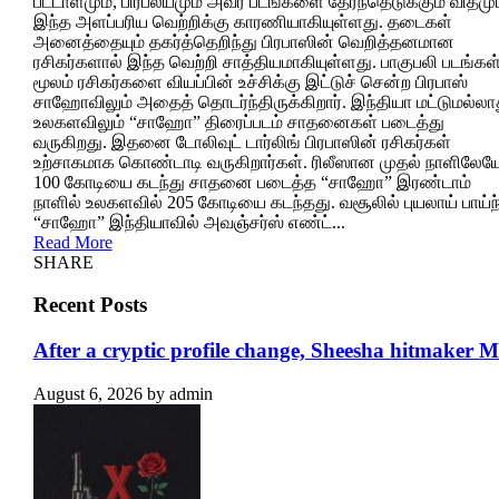
பட்டாளமும், பிரபல்யமும் அவர் படங்களை தேர்ந்தெடுக்கும் விதமும
இந்த அளப்பரிய வெற்றிக்கு காரணியாகியுள்ளது. தடைகள்
அனைத்தையும் தகர்த்தெறிந்து பிரபாஸின் வெறித்தனமான
ரசிகர்களால் இந்த வெற்றி சாத்தியமாகியுள்ளது. பாகுபலி படங்கள
மூலம் ரசிகர்களை வியப்பின் உச்சிக்கு இட்டுச் சென்ற பிரபாஸ்
சாஹோவிலும் அதைத் தொடர்ந்திருக்கிறார். இந்தியா மட்டுமல்லா
உலகளவிலும் “சாஹோ” திரைப்படம் சாதனைகள் படைத்து
வருகிறது. இதனை டோலிவுட் டார்லிங் பிரபாஸின் ரசிகர்கள்
உற்சாகமாக கொண்டாடி வருகிறார்கள். ரிலீஸான முதல் நாளிலேய
100 கோடியை கடந்து சாதனை படைத்த “சாஹோ” இரண்டாம்
நாளில் உலகளவில் 205 கோடியை கடந்தது. வசூலில் புயலாய் பாய்ந
“சாஹோ” இந்தியாவில் அவஞ்சர்ஸ் எண்ட்...
Read More
SHARE
Recent Posts
After a cryptic profile change, Sheesha hitmaker 
August 6, 2026
by
admin