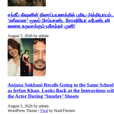
சந்தீப் கிஷனின் திரைப்பயணத்தில் புதிய அத்தியாயம்
‘கரிகாலா’ மூலம் பிரம்மாண்ட சோஷியோ ஃபேண்டஸி
உலகை உருவாக்கும் யுகேந்தர் முனி!
August 5, 2026
by
admin
Anjana Sukhani Recalls Going to the Same School
as Irrfan Khan, Looks Back at the Interactions wit
the Actor During ‘Sunday’ Shoots
August 5, 2026
by
admin
WordPress Theme |
Viral
by HashThemes