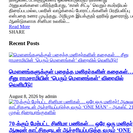
அனுபவங்களை பகிர்ந்தபோது, ‘கான் சிட்டி’ வெறும் கமர்ஷியல்
திரைப்படமல்ல, பலரின் வாழ்க்கைப் போராட்டங்களின் பிரதிபலிப்பு
என்பதை உணர முடிந்தது. அறிமுக இயக்குநர் ஹரிஷ் துரைராஜ், 
ஆண்டுகளாக சினிமா உலகில்...
Read More
SHARE
Recent Posts
மௌனங்களுக்குள் புதைந்த மனிதர்களின் கதைகள்
சீனு ராமசாமியின் ‘பெரும் மௌனங்கள்’ விரைவில்
வெளியீடு!
August 8, 2026
by
admin
70-க்கும் மேற்பட்ட சினிமா பணிகள்… ஒரே ஒரு மனிதர்
ஆக்ஷன் காட்சிகளுடன் ஆச்சரியப்படுத்த வரும் ‘ONE