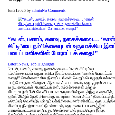
Jun
21
2026
by
admin
No Comments
“கடன், பணம், கனவு, நகைச்சுவை… ‘கான
சிட்டி’யை நம்பிக்கையுடன் உருவாக்கிய இளம
படைப்பாளிகளின் போராட்டக் கதை!”
Latest News
,
Top Highlights
“கடன், பணம், கனவு, நகைச்சுவை... ‘கான் சிட்டி’யை
நம்பிக்கையுடன் உருவாக்கிய இளம் படைப்பாளிகளின் போராட்டக்
கதை!” சென்னை: சில திரைப்படங்கள் வெறும் பொழுதுபோக்கா
மட்டுமே உருவாகின்றன. ஆனால் சில படங்கள், ஒரு குழுவின் பல
வருட கனவுகள், போராட்டங்கள், நம்பிக்கைகள் மற்றும்
விடாமுயற்சியின் வெளிப்பாடாக உருவாகின்றன. அந்த வகையில்,
ஜூன் 26ஆம் தேதி திரைக்கு வரவுள்ள ‘கான் சிட்டி’ திரைப்படத்தி
டிரெய்லர் வெளியீடு மற்றும் பத்திரிகையாளர் சந்திப்பு, ஒரு படத்தி
விளம்பர நிகழ்வாக மட்டுமல்லாமல், ஒரு கனவுப் பயணத்தின்
கொண்டாட்டமாக மாறியது. சென்னையில் நடைபெற்ற இந்த
நிகழ்வில், படக்குழுவினர் ஒவ்வொருவரும் தங்களது