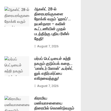
ஆகஸ்ட் 28-ல்
திரையரங்குகளை
நோக்கி வரும் ‘ஹாய்’…
நயன்தாரா – கவின்
கூட்டணியின் முதல்
படத்திற்கு புதிய ரிலீஸ்
தேதி!
August 7, 2026
மர்மப் பெட்டியைச் சுற்றி
நகரும் குடும்பக் கதை…
‘மாஸ்டர் பிளான்’ ஃபர்ஸ்ட்
லுக் எதிர்பார்ப்பை
எகிறவைத்தது!
August 7, 2026
கிராமிய
மண்வாசனையை
திரையில் கொண்டுவரும்