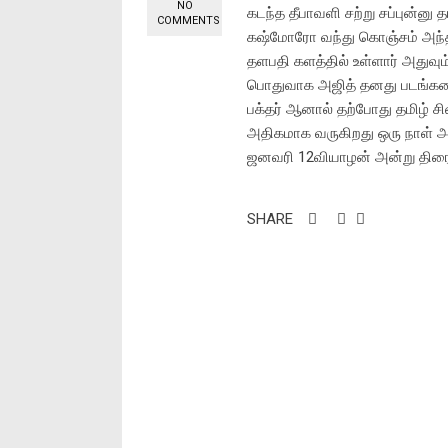
NO
கடந்த தீபாவளி சற்று சப்புன்ன
COMMENTS
கஷ்மோரோ வந்து கொஞ்சம் அந்த 
தளபதி களத்தில் உள்ளார் அதுவும்
பொதுவாக அஜித் தனது படங்களை
பக்தர் ஆனால் தற்போது தமிழ் ச
அதிகமாக வருகிறது ஒரு நாள் அ
ஜனவரி 12வியாழன் அன்று திரைக்க
SHARE