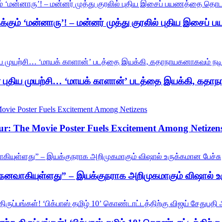
ிக்கும் ‘மன்னாரு’! – மன்னர் முத்து குரலில் புதிய இசை
புதிய முயற்சி… ‘மாயக் காளான்’ படத்தை இயக்கி, கதாநா
: The Movie Poster Fuels Excitement Among Netizen
நனவாகியுள்ளது” – இயக்குநராக அறிமுகமாகும் விஷால் உர