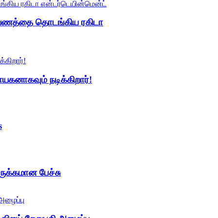
ப் பயணத்தை தொடங்கிய ரகிடா
யகனாகவும் நடிக்கிறார்!
s
ுக்கமான பேச்சு