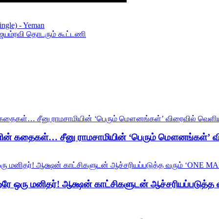
ingle) - Yeman
ஜெயம்ரவி தொடரும் கூட்டணி
ன் கதைகள்… சீனு ராமசாமியின் ‘பெரும் மௌனங்கள்’ வி
ஒரே ஒரு மனிதர்! ஆக்ஷன் காட்சிகளுடன் ஆச்சரியப்படுத்