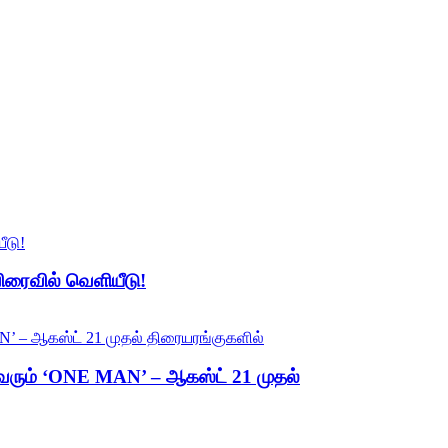
ரைவில் வெளியீடு!
த வரும் ‘ONE MAN’ – ஆகஸ்ட் 21 முதல்