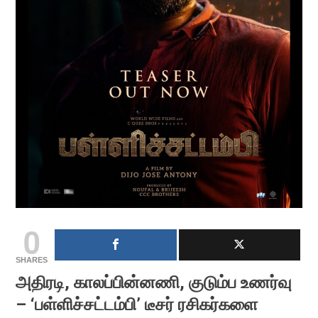
0
SHARES
அதிரடி, காலப்பின்னணி, குடும்ப உணர்வு
– ‘பள்ளிச்சட்டம்பி’ டீசர் ரசிகர்களை