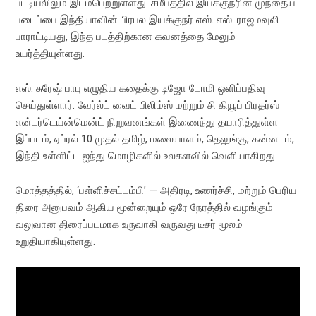
பட்டியலிலும் இடம்பெற்றுள்ளது. சமீபத்தில் இயக்குநரின் முந்தைய
படைப்பை இந்தியாவின் பிரபல இயக்குநர் எஸ். எஸ். ராஜமவுலி
பாராட்டியது, இந்த படத்திற்கான கவனத்தை மேலும்
உயர்த்தியுள்ளது.
எஸ். சுரேஷ் பாபு எழுதிய கதைக்கு டிஜோ டோமி ஒளிப்பதிவு
செய்துள்ளார். வேர்ல்ட் வைட் பிலிம்ஸ் மற்றும் சி கியூப் பிரதர்ஸ்
என்டர்டெய்ன்மென்ட் நிறுவனங்கள் இணைந்து தயாரித்துள்ள
இப்படம், ஏப்ரல் 10 முதல் தமிழ், மலையாளம், தெலுங்கு, கன்னடம்,
இந்தி உள்ளிட்ட ஐந்து மொழிகளில் உலகளவில் வெளியாகிறது.
மொத்தத்தில், ‘பள்ளிச்சட்டம்பி’ — அதிரடி, உணர்ச்சி, மற்றும் பெரிய
திரை அனுபவம் ஆகிய மூன்றையும் ஒரே நேரத்தில் வழங்கும்
வலுவான திரைப்படமாக உருவாகி வருவது டீசர் மூலம்
உறுதியாகியுள்ளது.