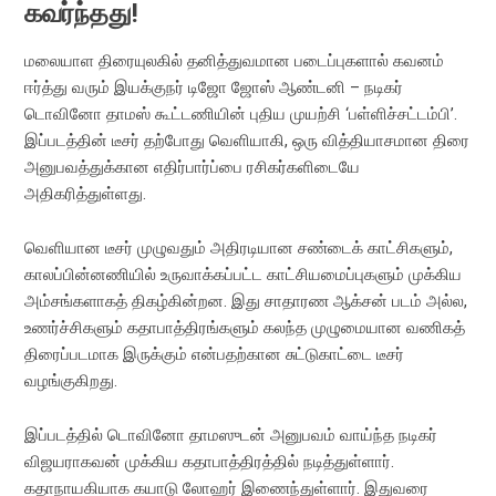
கவர்ந்தது!
மலையாள திரையுலகில் தனித்துவமான படைப்புகளால் கவனம்
ஈர்த்து வரும் இயக்குநர் டிஜோ ஜோஸ் ஆண்டனி – நடிகர்
டொவினோ தாமஸ் கூட்டணியின் புதிய முயற்சி ‘பள்ளிச்சட்டம்பி’.
இப்படத்தின் டீசர் தற்போது வெளியாகி, ஒரு வித்தியாசமான திரை
அனுபவத்துக்கான எதிர்பார்ப்பை ரசிகர்களிடையே
அதிகரித்துள்ளது.
வெளியான டீசர் முழுவதும் அதிரடியான சண்டைக் காட்சிகளும்,
காலப்பின்னணியில் உருவாக்கப்பட்ட காட்சியமைப்புகளும் முக்கிய
அம்சங்களாகத் திகழ்கின்றன. இது சாதாரண ஆக்சன் படம் அல்ல,
உணர்ச்சிகளும் கதாபாத்திரங்களும் கலந்த முழுமையான வணிகத்
திரைப்படமாக இருக்கும் என்பதற்கான சுட்டுகாட்டை டீசர்
வழங்குகிறது.
இப்படத்தில் டொவினோ தாமஸுடன் அனுபவம் வாய்ந்த நடிகர்
விஜயராகவன் முக்கிய கதாபாத்திரத்தில் நடித்துள்ளார்.
கதாநாயகியாக கயாடு லோஹர் இணைந்துள்ளார். இதுவரை