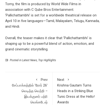
Tomy, the film is produced by World Wide Films in
association with C Qube Bros Entertainment.
‘Pallichattambhi’ is set for a worldwide theatrical release on
April 10 in five languages—Tamil, Malayalam, Telugu, Kannada,
and Hindi.
Overall, the teaser makes it clear that ‘Pallichattambhi’ is
shaping up to be a powerful blend of action, emotion, and
grand cinematic storytelling.
Posted in
Latest News
,
Top Highlights
Prev
Next
சேப்பாக்கத்தில் ‘ரோர் 26’
Krishna Gautam Turns
வெடித்த வெற்றி –
Heads in a Striking Blue
இயக்குனர் பத்ரி
Tunic Dress at the Hello!
வெங்கடேஷ்
Awards