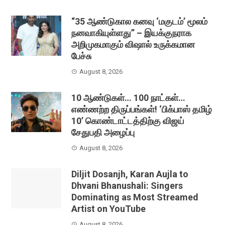
“35 ஆண்டுகால கனவு ‘மகுடம்’ மூலம்
நனவாகியுள்ளது” – இயக்குநராக
அறிமுகமாகும் விஷால் உருக்கமான
பேச்சு
August 8, 2026
10 ஆண்டுகள்… 100 நாட்கள்…
எண்ணற்ற திருப்பங்கள்! ‘பிக்பாஸ் தமிழ்
10’ கொண்டாட்டத்திற்கு விஜய்
சேதுபதி அழைப்பு
August 8, 2026
Diljit Dosanjh, Karan Aujla to
Dhvani Bhanushali: Singers
Dominating as Most Streamed
Artist on YouTube
August 8, 2026