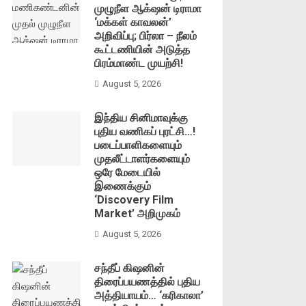
முழுநீள ஆக்‌ஷன் டிராமா
‘மக்கள் காவலன்’
அறிவிப்பு; பிர்லா – நீலம்
கூட்டணியின் அடுத்த
பிரம்மாண்ட முயற்சி!
August 5, 2026
இந்திய சினிமாவுக்கு
புதிய வணிகப் புரட்சி…!
படைப்பாளிகளையும்
முதலீட்டாளர்களையும்
ஒரே மேடையில்
இணைக்கும்
‘Discovery Film
Market’ அறிமுகம்
August 5, 2026
சந்தீப் கிஷனின்
திரைப்பயணத்தில் புதிய
அத்தியாயம்… ‘கரிகாலா’