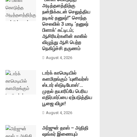
அடித்தளத்திற்கு
நன்றிக்கடன் செலுத்திய
நடிகர் தனுஷ்!” சொந்த
செலவில் 3 மாடி ‘தனுஷ்
பிளாக்’ கட்டிடம்;
ஆசிரியர்களின் காலில்
விழுந்து ஆசி பெற்ற
நெகிழ்ச்சி தருணம்
August 4, 2026
டார்க் காமெடியில்
களமிறங்கும் ‘யுனிவர்ஸ்
ஸ்டார் ஸ்டுடியோஸ்’…
முதல் தயாரிப்பே பெரிய
எதிர்பார்ப்பை ஏற்படுத்திய
பூஜை விழா!
August 4, 2026
அர்ஜுன் தாஸ் – அதிதி
ஷங்கர் இணையும்