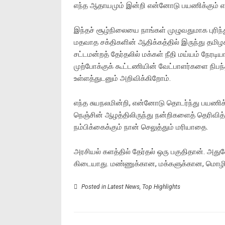
எந்த ஆதாயமும் இன்றி என்னோடு பயணிக்கும் என
இந்தச் சூழ்நிலையை நாங்கள் முழுவதுமாக புரிந்
மதவாத சக்திகளின் ஆதிக்கத்தில் இருந்து தமிழ
சட்டமன்றத் தேர்தலில் மக்கள் நீதி மய்யம் நேர
முற்போக்குக் கூட்டணியின் வேட்பாளர்களை நிப
உள்ளத்துடனும் அறிவிக்கிறோம்.
எந்த சுயநலமின்றி, என்னோடு தொடர்ந்து பயணிக்கு
நெஞ்சின் ஆழத்திலிருந்து நன்றிகளைத் தெரிவித்த
நம்பிக்கைக்கும் நான் செலுத்தும் மரியாதை.
அரசியல் களத்தில் தேர்தல் ஒரு பகுதிதான். அதுவ
கிடையாது. மண்ணுக்கான, மக்களுக்கான, மொழிக்
Posted in
Latest News
,
Top Highlights