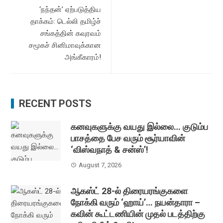
‘நந்தன்’ ஏற்படுத்திய
தாக்கம்: டெல்லி தமிழ்ச்
சங்கத்தின் கவுரவம்
சமூகச் சினிமாவுக்கான
அங்கீகாரம்!
RECENT POSTS
கனவுகளுக்கு வயது இல்லை… குடும்ப
பாசத்தை பேச வரும் சூர்யாவின்
‘விஸ்வநாத் & சன்ஸ்’!
August 7, 2026
ஆகஸ்ட் 28-ல் திரையரங்குகளை
நோக்கி வரும் ‘ஹாய்’… நயன்தாரா –
கவின் கூட்டணியின் முதல் படத்திற்கு