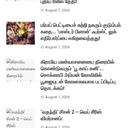
புதிய ரிலீஸ் தேதி!
August 7, 2026
மர்மப் பெட்டியைச் சுற்றி நகரும் குடும்பக்
கதை… ‘மாஸ்டர் பிளான்’ ஃபர்ஸ்ட் லுக்
எதிர்பார்ப்பை எகிறவைத்தது!
August 7, 2026
கிராமிய மண்வாசனையை திரையில்
கொண்டுவரும் ‘பூ காய் கனி’…
சொக்காயி அம்மன் கோவிலில்
பூஜையுடன் கோலாகலமாக படப்பிடிப்பு
தொடக்கம்!
August 7, 2026
‘வதந்தி’ சீசன் 2 – வெப் சீரிஸ்
விமர்சனம்:
August 7, 2026