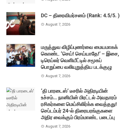
DC – திரைவிமர்சனம் (Rank: 4.5/5. )
August 7, 2026
மருத்துவ விழிப்புணர்வை மையமாகக்
கொண்ட ‘செய்! செய்யாதே!’ – இசை,
டிரெய்லர் வெளியீட்டில் சமூகப்
பொறுப்பை வலியுறுத்திய படக்குழு
August 7, 2026
‘தி பாரடைஸ்’ டீசரில் அதிரடியின்
உச்சம்… நானியின் மிரட்டல் அவதாரம்
ரசிகர்களை மெய்சிலிர்க்க வைத்தது!
செப்டம்பர் 24-ல் திரையரங்குகளை
அதிர வைக்கும் பிரம்மாண்ட படைப்பு
August 7, 2026