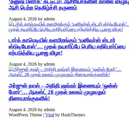
‘தனுஷ் பிளாக்’ கட்டிடம்; ஆசிரியர்களின் காலில் விழுந்
ஆசி பெற்ற நெகிழ்ச்சி தருணம்
August 4, 2026
by
admin
டார்க் காமெடியில் களமிறங்கும் ‘யுனிவர்ஸ் ஸ்டார்
ஸ்டுடியோஸ்’… முதல் தயாரிப்பே பெரிய எதிர்பார்ப்பை
ஏற்படுத்திய பூஜை விழா!
August 4, 2026
by
admin
அர்ஜுன் தாஸ் – அதிதி ஷங்கர் இணையும் ‘ஒன்ஸ்
மோர்’… ஆகஸ்ட் 28 முதல் உலகம் முழுவதும்
திரையரங்குகளில்!
August 4, 2026
by
admin
WordPress Theme |
Viral
by HashThemes