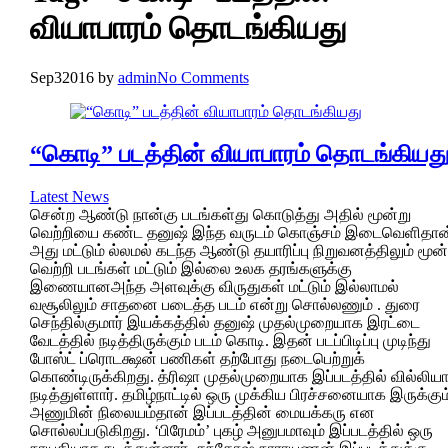
வியாபாரம் தொடங்கியது
Sep
3
2016
by
admin
No Comments
“கொடி” படத்தின் வியாபாரம் தொடங்கியத
Latest News
சென்ற ஆண்டு நான்கு படங்கள்து கொடுத்து அதில் மூன்று
வெற்றியை கண்ட தனுஷ் இந்த வருடம் கொஞ்சம் இடைவெளிதான
அது மட்டும் ல்லமல் கடந்த ஆண்டு தயாரிப்பு நிறுவனத்திலும் மூன்
வெற்றி படங்கள் மட்டும் இல்லை உலக தரங்களுக்கு
இணையானஅந்த அளவுக்கு விருதுகள் மட்டும் இல்லாமல்
வசூலிலும் சாதனை படைத்த படம் என்று சொல்லணும் . துரை
செந்தில்குமார் இயக்கத்தில் தனுஷ் முதல்முறையாக இரட்டை
வேடத்தில் நடித்திருக்கும் படம் கொடி. இதன் படப்பிடிப்பு முடிந்து
போஸ்ட் ப்ரொடக்ஷன் பணிகள் தற்போது நடைபெற்றுக்
கொண்டிருக்கிறது. த்ரிஷா முதல்முறையாக இப்படத்தில் வில்லிய
நடித்துள்ளார். தமிழ்நாட்டில் ஒரு முக்கிய பிரச்சனையாக இருக்கும
அணுமின் நிலையம்தான் இப்படத்தின் மையக்கரு என
சொல்லப்படுகிறது. ‘பிரேமம்’ புகழ் அனுபமாவும் இப்படத்தில் ஒரு