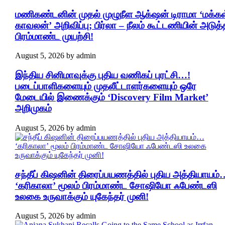
மணிகண்டனின் முதல் முழுநீள ஆக்‌ஷன் டிராமா ‘மக்கள
காவலன்’ அறிவிப்பு; பிர்லா – நீலம் கூட்டணியின் அடுத்
பிரம்மாண்ட முயற்சி!
August 5, 2026
by
admin
இந்திய சினிமாவுக்கு புதிய வணிகப் புரட்சி…!
படைப்பாளிகளையும் முதலீட்டாளர்களையும் ஒரே
மேடையில் இணைக்கும் ‘Discovery Film Market’
அறிமுகம்
August 5, 2026
by
admin
சந்தீப் கிஷனின் திரைப்பயணத்தில் புதிய அத்தியாயம்
‘கரிகாலா’ மூலம் பிரம்மாண்ட சோஷியோ ஃபேண்டஸி
உலகை உருவாக்கும் யுகேந்தர் முனி!
August 5, 2026
by
admin