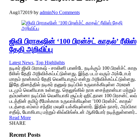
Aug
17
2019
by
admin
No Comments
ஜிவி பிராகஷின் ‘100 பிரன்ச்ட் காதல்’ ரீலிஸ்
தேதி அறிவிப்பு
Latest News
,
Top Highlights
நடிகர் ஜிவி பிராகஷ் - சாலினி பாண்டே நடிக்கும் 100 பிரன்ச்ட் காத
ரீலிஸ் தேதி அறிவிக்கப்பட்டுள்ளது. இந்த படம் வரும் அக்டோபர்
மாதம் நான்காம் தேதி வெளியாகும் என்று அறிவிக்கப்பட்டுள்ளது.
இதே தினத்தில் நடிகர் தனுஷ் நடிப்பில் உருவாக்கியுள்ள அசுரன்
படமும் வெளியாக உள்ளது. தெலுங்கில் நாக சைத்தான்யா மற்றும்
தம்மன்னா நடிப்பில் வெளியாகி சூப்பர் ஹிட்தான 100 பிரசன்ட் லவ்
படத்தின் தமிழ் ரீமேக்காக உருவாக்கியுள்ள '100 பிரன்ச்ட் காதல்'
படத்தை எம்எம் சந்திர மவுலி யக்கியுள்ளார். இதில் நாசர், அம்பிகா
சதீஷ், யோகிபாபு மற்றும் லிவ்விங்ஸ்டன் ஆகியோர் நடித்துள்ளனர்..
Read More
SHARE
Recent Posts