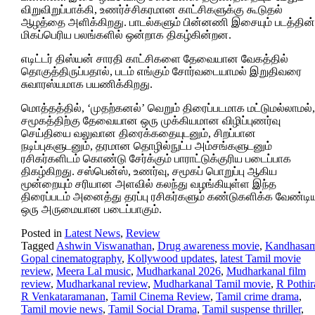
விறுவிறுப்பாக்கி, உணர்ச்சிகரமான காட்சிகளுக்கு கூடுதல்
ஆழத்தை அளிக்கிறது. பாடல்களும் பின்னணி இசையும் படத்தின்
மிகப்பெரிய பலங்களில் ஒன்றாக திகழ்கின்றன.
எடிட்டர் திஸ்யன் சாரதி காட்சிகளை தேவையான வேகத்தில்
தொகுத்திருப்பதால், படம் எங்கும் சோர்வடையாமல் இறுதிவரை
சுவாரஸ்யமாக பயணிக்கிறது.
மொத்தத்தில், ‘முதற்கனல்’ வெறும் திரைப்படமாக மட்டுமல்லாமல்,
சமூகத்திற்கு தேவையான ஒரு முக்கியமான விழிப்புணர்வு
செய்தியை வலுவான திரைக்கதையுடனும், சிறப்பான
நடிப்புகளுடனும், தரமான தொழில்நுட்ப அம்சங்களுடனும்
ரசிகர்களிடம் கொண்டு சேர்க்கும் பாராட்டுக்குரிய படைப்பாக
திகழ்கிறது. சஸ்பென்ஸ், உணர்வு, சமூகப் பொறுப்பு ஆகிய
மூன்றையும் சரியான அளவில் கலந்து வழங்கியுள்ள இந்த
திரைப்படம் அனைத்து தரப்பு ரசிகர்களும் கண்டுகளிக்க வேண்டி
ஒரு அருமையான படைப்பாகும்.
Posted in
Latest News
,
Review
Tagged
Ashwin Viswanathan
,
Drug awareness movie
,
Kandhasa
Gopal cinematography
,
Kollywood updates
,
latest Tamil movie
review
,
Meera Lal music
,
Mudharkanal 2026
,
Mudharkanal film
review
,
Mudharkanal review
,
Mudharkanal Tamil movie
,
R Pothir
R Venkataramanan
,
Tamil Cinema Review
,
Tamil crime drama
,
Tamil movie news
,
Tamil Social Drama
,
Tamil suspense thriller
,