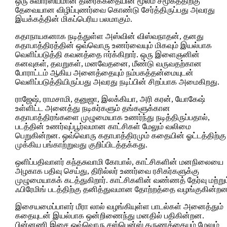
ஒரு சுவாரஸ்யமான திரைக்கதையின் மூலம் சமூகத்திற்கு
தேவையான விழிப்புணர்வை கொண்டு சேர்த்திருப்பது அவரது
இயக்கத்தின் மிகப்பெரிய பலமாகும்.
கதாநாயகனாக நடித்துள்ள அஸ்வின் விஸ்வநாதன், தனது
கதாபாத்திரத்தின் ஒவ்வொரு உணர்வையும் மிகவும் இயல்பாக
வெளிப்படுத்தி கவனத்தை ஈர்க்கிறார். ஒரு இளைஞனின்
கனவுகள், தவறுகள், மனவேதனை, மீண்டு வருவதற்கான
போராட்டம் ஆகிய அனைத்தையும் நம்பகத்தன்மையுடன்
வெளிப்படுத்தியிருப்பது அவரது நடிப்பின் சிறப்பாக அமைகிறது.
ராஜேஷ், ராமசாமி, தனுஜா, இலக்கியா, அரி கரன், யோகேஷ்
உள்ளிட்ட அனைத்து நடிகர்களும் தங்களுக்கான
கதாபாத்திரங்களை முழுமையாக உணர்ந்து நடித்திருப்பதால்,
படத்தின் உணர்வுப்பூர்வமான காட்சிகள் மேலும் வலிமை
பெறுகின்றன. ஒவ்வொரு கதாபாத்திரமும் கதையின் ஓட்டத்திற்கு
முக்கிய பங்காற்றுவது குறிப்பிடத்தக்கது.
ஒளிப்பதிவாளர் கந்தசுவாமி கோபால், காட்சிகளின் மனநிலையை
அழகாக பதிவு செய்து, திரில்லர் உணர்வை ரசிகர்களுக்கு
முழுமையாகக் கடத்துகிறார். காட்சிகளின் வண்ணத் தேர்வு மற்றும
ஃபிரேமிங் படத்திற்கு தனித்துவமான தோற்றத்தை வழங்குகின்றன
இசையமைப்பாளர் மீரா லால் வழங்கியுள்ள பாடல்கள் அனைத்தும்
கதையுடன் இயல்பாக ஒன்றிணைந்து மனதில் பதிகின்றன.
பின்னணி இசை ஒவ்வொரு சஸ்பென்ஸ் தருணத்தையும் மேலும்