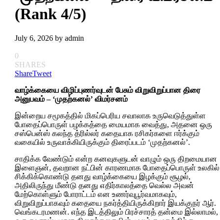
(Rank 4/5)
July 6, 2026
by
admin
0
SHARES
Share
Tweet
வாழ்க்கையை விழிப்புணர்வுடன் பேசும் விறுவிறுப்பான திரை
அனுபவம் – ‘முதற்கனல்’ விமர்சனம்
இன்றைய சமூகத்தில் மிகப்பெரிய சவாலாக உருவெடுத்துள்ள
போதைப்பொருள் பழக்கத்தை மையமாக வைத்து, அதனை ஒரு
சஸ்பென்ஸ் கலந்த த்ரில்லர் கதையாக ரசிகர்களை ஈர்க்கும்
வகையில் உருவாக்கியிருக்கும் திரைப்படம் ‘முதற்கனல்’.
சாதிக்க வேண்டும் என்ற கனவுகளுடன் வாழும் ஒரு திறமையான
இளைஞன், தவறான நட்பின் காரணமாக போதைப்பொருள் உலகில்
சிக்கிக்கொண்டு தனது வாழ்க்கையை இழக்கும் சூழல்,
அதிலிருந்து மீண்டு தனது எதிர்காலத்தை வெல்ல அவன்
மேற்கொள்ளும் போராட்டம் என உணர்வுபூர்வமாகவும்,
விறுவிறுப்பாகவும் கதையை நகர்த்தியிருக்கிறார் இயக்குநர் ஆர்.
வெங்கடரமணன். எந்த இடத்திலும் பிரச்சாரத் தன்மை இல்லாமல்,