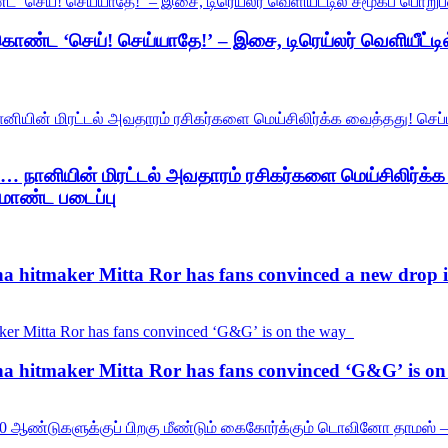
ொண்ட ‘செய்! செய்யாதே!’ – இசை, டிரெய்லர் வெளியீட்டில
ம்… நானியின் மிரட்டல் அவதாரம் ரசிகர்களை மெய்சிலிர்க்க 
மாண்ட படைப்பு
esha hitmaker Mitta Ror has fans convinced a new drop 
esha hitmaker Mitta Ror has fans convinced ‘G&G’ is 