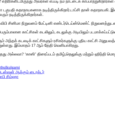
 ? எதிரிகளிடமிருந்து அவர்கள் எப்படி நம் நாட்டைக் காப்பாற்றுகிறார்
ா டகுபதி கதாநாயகனாக நடித்திருக்கிறார்.டாப்சி தான் கதாநாயகி. இ
ரும் நடித்திருக்கிறார்கள்.
 பிவிபி சினிமா நிறுவனம் மேட்டினி எண்டர்டெய்ன்மெண்ட் நிறுவனத்து
் பெரும்பாலான காட்சிகள் கடலிலும், கடலுக்கு அடியிலும் படமாக்கப்பட்ட
ும் அந்தக் கடலடிக் காட்சிகளும் ரசிகர்களுக்கு புதிய காட்சி அனுபவத்
்றுள்ளது. இம்மாதம் 17 ஆம் தேதி வெளியாகிறது.
ந்தது அல்லவா? ‘காஸி’ திரைப்படம் தமிழ்,தெலுங்கு மற்றும் ஹிந்தி 
thulkulgarni
ென்ஷன் ஆக்கும் டைரக்டர்
ாபி சிம்ஹா