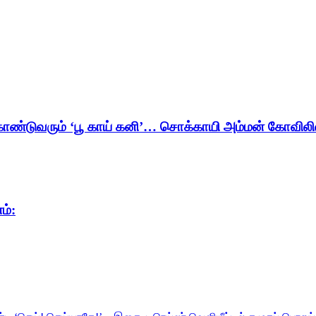
டுவரும் ‘பூ காய் கனி’… சொக்காயி அம்மன் கோவிலில் 
ம்: