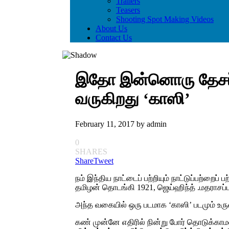
Trailers
Teasers
Shooting Spot Making Videos
About Us
Contact Us
இதோ இன்னொரு தேசப்பற
வருகிறது ‘காஸி’
February 11, 2017
by
admin
0
SHARES
Share
Tweet
நம் இந்திய நாட்டைப் பற்றியும் நாட்டுப்பற்றை
தமிழன் தொடங்கி 1921, ஜெய்ஹிந்த் .மதராசப்ப
அந்த வகையில் ஒரு படமாக ‘காஸி’ படமும் உருவா
கண் முன்னே எதிரில் நின்று போர் தொடுக்காமல் 