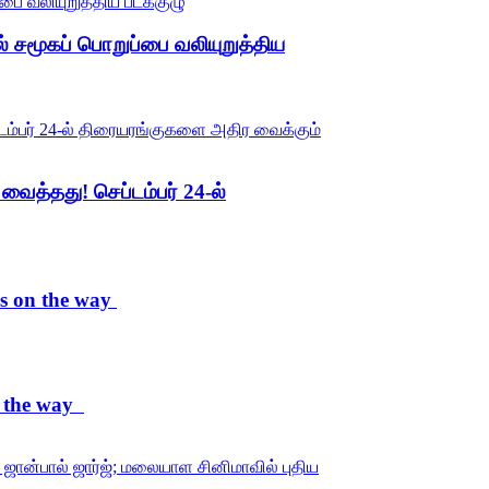
் சமூகப் பொறுப்பை வலியுறுத்திய
வைத்தது! செப்டம்பர் 24-ல்
is on the way
on the way