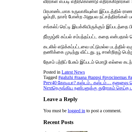
வீரர்கள் எப்படி எதிர்கொண்டு எதிர்க்கிறார்கள்
பிரமாண்டமாக உருவாகியுள்ள இப்படத்தில் ராண
ஓம்புரி, நாசர் போன்ற அனுபவ நட்சத்திரங்கள் பல
சங்கல்ப் ரெட்டி இயக்கியிருக்கும் இப்படத்தை
நீர்மூழ்கி கப்பல் சம்பந்தப்பட்ட கதை என்பதால
கடலில் எடுக்கப்பட்டவை மட்டுமல்ல படத்தில் வர
தணிக்கை முடிந்து விட்டது. யூ சான்றிதழ் பெற
தேசம் பற்றிப் பேசும் இப்படம் மொழி எல்லை கட
Posted in
Latest News
Tagged
#gahzhi #raana #tappsi #pvpcinemas #a
Prev
40 கோடியா? கஷ்டம்.. கஷ்டம்… தனுஷை ட
Next
நெருங்கிய நண்பனுக்கு துரோகம் செய்த ப
Leave a Reply
You must be
logged in
to post a comment.
Recent Posts