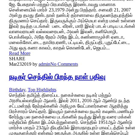
ஜே. யேசுதாஸ் மற்றும் பிரபாவிற்கு இரண்டாவது மகனாக
சென்னையில் மார்ச் 23,1979 அன்று பிறந்தார். சனவரி 21, 2007
அன்று தமது நீண்டநாள் நண்பர் தர்சனாவை திருவனந்தபுரத்தில்
திருமணம் செய்தார். இருவருக்கும் அம்மெயா என்ற மகள் உள்ளனர
இவர் நடித்த படங்கள் படை வீரன், மாரி இவர் பாடல் பாடிய படங்கள
வானவராயன் வல்லவரையன், அவன் இவன், கனிமொழி,
பொக்கிஷம், அதே நேரம் அதே இடம், கண்ணாமூச்சி ஏனடா,
மலைக்கோட்டை, தாமிரபரணி, பட்டியல், திருப்பதி, புதுப்பேட்டை,
அது ஒரு கனா காலம், காதல் கொண்டேன், ஜெயம்...
Read More
SHARE
Mar
23
2019
by
admin
No Comments
நடிகர் செந்தில் பிறந்த நாள் பதிவு
Birthday
,
Top Highlights
செந்தில் தமிழ்த் திரைப்பட நகைச்சுவை நடிகர் மற்றும்
அரசியல்வாதியும் ஆவார். இவர் 2011, 2016 ஆம் ஆண்டு நடந்த
சட்டமன்றத் தேர்தல்களில் அதிமுக வேட்பாளர்களை ஆதரித்து
பிரச்சாரம் செய்தார். இவரும் நகைச்சுவை நடிகர் கவுண்டமணியும்
சேர்ந்து பல நகைச்சுவை படங்களில் நடித்து இன்று வரை மக்கள்
மத்தியில் நீங்கா இடம்பெற்றுள்ளனர். செந்தில் 1951ஆம் ஆண்டு
மார்ச்சு மாதம் 23ஆம் தியதியில் இராமநாதபுரம் மாவட்டத்தில் உள்
முதுகுளத்தூர் என்னும் ஊருக்கு அருகில் உள்ள இளஞ்செம்பூர்