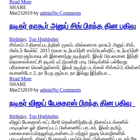
Read More
SHARE
Mar
23
2019
by
admin
No Comments
நடிகர் தாகூர் அனுப் சிங் பிறந்த தின பதிவு
Birthday
,
Top Highlights
சிங்கம்-3 திரைப்படத்தின் மூலம், வில்லனாக தாகூர் அனுப் சிங்,
மிஸ்டர் வேல்ர்ட் 2015 (உலக உடற்பயிற்சி சாம்பியன்ஷிப், உடற்பயிற்சி
துறை) சூர்யாவுடன் இணைந்து நடித்தார். இவர் பிரபலமான இந்தி
தொலைக்காட்சி நடிகர் மட்டுமன்றி பாடி பில்டிங்கில் பல்வேறு
பரிசுகளை வென்றுள்ளார். இவர் நடித்த படங்கள் சிங்கம்3, வின்னர
கமாண்டோ 2, நா பேரு சூர்யா, நா இல்லு இந்தியா...
Read More
SHARE
Mar
23
2019
by
admin
No Comments
நடிகர் விஜய் யேசுதாஸ் பிறந்த தின பதிவு
Birthday
,
Top Highlights
விஜய் யேசுதாஸ் கட்டசேரி தென்னிந்தியத் திரைப்படங்களில்
பாடியுள்ள ஓர் திரைப்படப் பின்னணிப் பாடகர். இவர் தமிழ்,
மலையாளம்,தெலுங்கு,கன்னடம் மற்றும் துளு மொழிகளில்
பாடியுள்ளார். விஜய் யேசுதாஸ் புகழ்பெற்றப் பின்னணிப் பாடகர் கே.