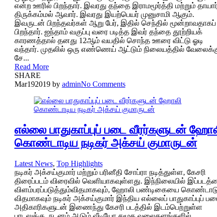
என்ற ஊரில் பிறந்தார். இவரது தந்தை இராமமூர்த்தி மற்றும் தாயார
திருக்கம்மல் ஆவார். இவரது இயற்பெயர் முனுசாமி ஆகும்.
இவருடன் பிறந்தவர்கள் ஆறு பேர், இதில் செந்தில் மூன்றாவதாகப்
பிறந்தார். ஐந்தாம் வகுப்பு வரை படித்த இவர் தந்தை தூற்றியக்
காரணத்தால் தனது 12ஆம் வயதில் சொந்த ஊரை விட்டு ஓடி
வந்தார். முதலில் ஒரு எண்ணெய் ஆட்டும் நிலையத்தில் வேலைக்க
சே...
Read More
SHARE
Mar
19
2019
by
admin
No Comments
எல்லை பாதுகாப்புப் படை வீரர்களுடன் ஹோ
கொண்டாடிய நடிகர் அக்சய் குமாருடன்
Latest News
,
Top Highlights
நடிகர் அக்சய்குமார் மற்றும் பரினீதி சோப்ரா நடித்துள்ள, கேசரி
திரைப்படம் விரைவில் வெளியாகவுள்ளது. இந்நிலையில் இப்படத்
விளம்பரப்படுத்தும்விதமாகவும், ஹோலி பண்டிகையை கொண்டாடு
விதமாகவும் நடிகர் அக்சய்குமார் இந்திய எல்லைப் பாதுகாப்புப் ப
அதிகாரிகளுடன் இணைந்து கேசரி படத்தில் இடம்பெற்றுள்ள
பாடலுக்கு நடனம் ஆடும் வீடியோ சமூக வலைதளங்களில்