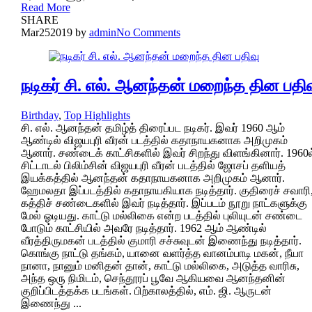
Read More
SHARE
Mar
25
2019
by
admin
No Comments
நடிகர் சி. எல். ஆனந்தன் மறைந்த தின பதிவ
Birthday
,
Top Highlights
சி. எல். ஆனந்தன் தமிழ்த் திரைப்பட நடிகர். இவர் 1960 ஆம்
ஆண்டில் விஜயபுரி வீரன் படத்தில் கதாநாயகனாக அறிமுகம்
ஆனார். சண்டைக் காட்சிகளில் இவர் சிறந்து விளங்கினார். 1960ல
சிட்டாடல் பிலிம்சின் விஜயபுரி வீரன் படத்தில் ஜோசப் தளியத்
இயக்கத்தில் ஆனந்தன் கதாநாயகனாக அறிமுகம் ஆனார்.
ஹேமலதா இப்படத்தில் கதாநாயகியாக நடித்தார். குதிரைச் சவாரி
கத்திச் சண்டைகளில் இவர் நடித்தார். இப்படம் நூறு நாட்களுக்கு
மேல் ஓடியது. காட்டு மல்லிகை என்ற படத்தில் புலியுடன் சண்டை
போடும் காட்சியில் அவரே நடித்தார். 1962 ஆம் ஆண்டில்
வீரத்திருமகன் படத்தில் குமாரி சச்சுவுடன் இணைந்து நடித்தார்.
கொங்கு நாட்டு தங்கம், யானை வளர்த்த வானம்பாடி மகன், நீயா
நானா, நானும் மனிதன் தான், காட்டு மல்லிகை, அடுத்த வாரிசு,
அந்த ஒரு நிமிடம், செந்தூரப் பூவே ஆகியவை ஆனந்தனின்
குறிப்பிடத்தக்க படங்கள். பிற்காலத்தில், எம். ஜி. ஆருடன்
இணைந்து ...