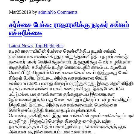
Mar
25
2019
by
admin
No Comments
சர்ச்சை பேச்சு: ராதாரவிக்கு நடிகர் சங்கம்
எச்சரிக்கை
Latest News
,
Top Highlights
நடிகர் ராதாரவியின் பேச்சை தென்னிந்திய நடிகர் சங்கம்
வன்மையாக கண்டிக்கிறது என்று தென்னிந்திய நடிகர் சங்கத்
தலைவர் நாசர் தெரிவித்துள்ளார். இதுகுறித்து அவர் எழுதியுள்ள
கடிதத்தில், சமீபத்தில் நடந்த கொலையுதிர் காலம் பட ஆடியோ
வெளியீட்டு விழாவில் பெண்களை கொச்சைப்படுத்துவது போல்
நீங்கள் பேசிய இரட்டை அர்த்த வசனங்களை கேட்டு
உண்மையிலேயே மனது மிகவும் வருந்துகிறது. இதை தென்னிந்தி
நடிகர் சங்கம் வன்மையாகக் கண்டிக்கிறது. இந்த மேடையில்
மட்டுமல்ல, பல காலங்களாக தங்களுடைய இணையதள
நேர்காணலிலும், பொது மேடைகளிலும் திரைப்பட விழாக்களிலும்
இதுபோல் இரட்டை அர்த்த வசனங்களையும், பெண்களை
கொச்சைப்படுத்தி பேசுவதையும் வழக்கமாகக்
கொண்டிருக்கிறீர்கள். இது ஊடகங்களின் மூலம் உலகெங்கும் பரவ
வருகிறது. இதுஒட்டுமொத்த திரைத்துறைக்கும், மற்ற
நடிகர்களுக்கும் அதில் பங்காற்றக்கூடிய பெண்களுக்கும், ஒரு
அவமான சூழ்நிலையையும், மன உளைச்சல...