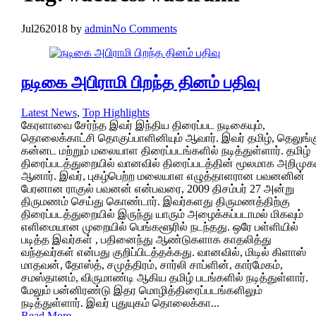
Jul
26
2018
by
admin
No Comments
நடிகை அபிராமி பிறந்த தினம் பதிவு
Latest News
,
Top Highlights
கேரளாவை சேர்ந்த இவர் இந்திய திரைப்பட நடிகையும்,
தொலைக்காட்சி தொகுப்பாளினியும் ஆவார். இவர் தமிழ், தெலுங்க
கன்னட மற்றும் மலையாள திரைப்படங்களில் நடித்துள்ளார். தமிழ்
திரைப்படத்துறையில் வானவில் திரைப்படத்தின் மூலமாக அறிமுக
ஆனார். இவர், புகழ்பெற்ற மலையாள எழுத்தாளரான பவனனின்
பேரனான ராகுல் பவனன் என்பவரை, 2009 திசம்பர் 27 அன்று
திருமணம் செய்து கொண்டார். இவர்களது திருமணத்திற்கு
திரைப்படத்துறையில் இருந்து யாரும் அழைக்கப்படாமல் மிகவும்
எளிமையான முறையில் பெங்களூரில் நடந்தது. ஒரே பள்ளியில்
படித்த இவர்கள் , பதினைந்து ஆண்டுகளாக காதலித்து
வந்தவர்கள் என்பது குறிப்பிடத்தக்கது. வானவில், மிடில் கிளாஸ்
மாதவன், தோஸ்த், சமுத்திரம், சார்லி சாப்ளின், கார்மேகம்,
சமஸ்தானம், விருமாண்டி ஆகிய தமிழ் படங்களில் நடித்துள்ளார்.
மேலும் பன்னிரண்டு இதர மொழித்திரைப்படங்களிலும்
நடித்துள்ளார். இவர் புதுயுகம் தொலைக்கா...
Read More