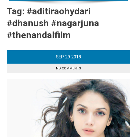
Tag:
#aditiraohydari
#dhanush #nagarjuna
#thenandalfilm
SEP
29
2018
NO COMMENTS