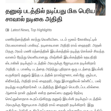
தனுஷ் படத்தில் நடிப்பது மிக பெரிய
சாவால் நடிகை அதிதி
Latest News
,
Top Highlights
மணிரத்னத்தின் காற்று வெளியிடை படம் மூலம் கோலிவுட்டில்
பிரபலமானவர் பாலிவுட் நடிகையான அதிதி ராவ் ஹைதரி. அதன்
பிறகு அவர் மணி ரத்னத்தின் இயக்கத்தில் நடித்த செக்கச் சிவந்த
வானம் நேற்று வெளியானது. மிஷ்கின் இயக்கத்தில் உதயநிதி
ஸ்டாலின் நடிக்கும் படத்தில் அவருக்கு ஜோடியாக நடிக்கிறார்
அதிதி. ப. பாண்டி படத்தை அடுத்து புதிதாக ஒரு படத்தை இயக்கி
வருகிறார் தனுஷ் இந்த படத்தில் நாகர்ஜுனா, எஸ்.ஜே. சூர்யா,
ஸ்ரீகாந்த், அதிதி ராவ் ஹைதரி, அனு இமானுவேல் உள்ளிட்ட பலர்
நடித்து வருகிறார்கள். படத்திற்கு இன்னும் பெயரிடப்படவில்லை.
ஆனால் நான் ருத்ரன் என்ற தலைப்பை தனுஷ் தேர்வு
செய்துள்ளதாக கூறப்படுகிறது தனுஷ் இயக்கி நடிக்கும் படத்தில்
அவருக்கு ஜோடியாக அதிதி ராவ் ஹைதரி நடிக்கிறார். இது
குறித்து அதிதி கூறியிருப்பதாவது, நான் ஏற்கனவே ஒரு படத்தில்