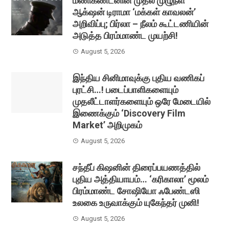
மணிகண்டனின் முதல் முழுநீள
ஆக்‌ஷன் டிராமா ‘மக்கள் காவலன்’
அறிவிப்பு; பிர்லா – நீலம் கூட்டணியின்
அடுத்த பிரம்மாண்ட முயற்சி!
August 5, 2026
இந்திய சினிமாவுக்கு புதிய வணிகப்
புரட்சி…! படைப்பாளிகளையும்
முதலீட்டாளர்களையும் ஒரே மேடையில்
இணைக்கும் ‘Discovery Film
Market’ அறிமுகம்
August 5, 2026
சந்தீப் கிஷனின் திரைப்பயணத்தில்
புதிய அத்தியாயம்… ‘கரிகாலா’ மூலம்
பிரம்மாண்ட சோஷியோ ஃபேண்டஸி
உலகை உருவாக்கும் யுகேந்தர் முனி!
August 5, 2026