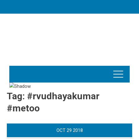
Skip
to
content
Tag:
#rvudhayakumar
#metoo
OCT
29
2018