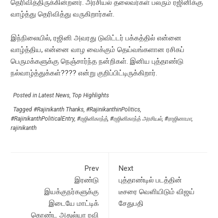
தெரிவித்திருக்கின்றனர். அரசியல் தலைவர்கள் பலரும் ரஜினிக்கு
வாழ்த்து தெரிவித்து வருகிறார்கள்.
இந்நிலையில், ரஜினி அவரது டுவிட்டர் பக்கத்தில் என்னை
வாழ்த்திய, என்னை வாழ வைக்கும் தெய்வங்களான ரசிகப்
பெருமக்களுக்கு நெஞ்சார்ந்த நன்றிகள். இனிய புத்தாண்டு
நல்வாழ்த்துக்கள்???? என்று குறிப்பிட்டிருக்கிறார்.
Posted in
Latest News
,
Top Highlights
Tagged
#Rajinikanth Thanks
,
#RajinikanthinPolitics
,
#RajinikanthPoliticalEntry
,
#ரஜினிகாந்த்
,
#ரஜினிகாந்த் அரசியல்
,
#ராஜினாமா
,
rajinikanth
Prev
Next
இரண்டு
புத்தாண்டில் படத்தின்
இயக்குநர்களுக்கு
டீசரை வெளியிடும் விஜய்
இடையே மாட்டிக்
சேதுபதி
கொண்ட அதுல்யா ரவி