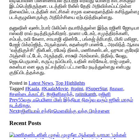
வீடியோவின் பின்னணியில் தீப்பற்றி எரிவது போன்ற காட்சிகளும்
இடம்பெற்றிருந்தன. படத்தின் ரிலீஸ் தேதி அறிவிக்கப்பட்டுள்ள
நிலையில், படத்தின் காட்சிகள் சமூக வலைதளத்தில் கசிந்துள்ள
படக்குழுவினருக்கு அதிர்ச்சியை ஏற்படுத்தியுள்ளது.
தனுஷின் வுண்டர்பார் பிலிம்ஸ் தயாரித்துள்ள இந்த ரஜினி ஜோடிய
ஈஸ்வரி ராவ் நடித்திருக்கிறார். நானா படேகர், சமுத்திரக்கனி,
சம்பத், ரவி கேளா, சாயாஜி ஷிண்டே, பங்கஜ் த்ரிபாதி, மிகி மகிஜா,
மேஜர் பிக்ரம்ஜித், அருள்தாஸ், சுதன்ஷூ பாண்டே, அரவிந்த் ஆகாஷ
‘வத்திகுச்சி’ திலீபன், ரமேஷ் திலக், மணிகண்டன், ஹுமா குரேஷி
அஞ்சலி பட்டேல், அருந்ததி, சாக்ஷி அகர்வால், நிதிஷ், வேலு,
ஜெயபெருமாள், கருப்பு நம்பியார், யதின் கார்கேயர், ராஜ் மதன்,
சுகன்யா என ஒரு நட்சத்திரப் பட்டாளமே நடித்துள்ளது என்பது
குறிப்பிடத்தக்கது.
Posted in
Latest News
,
Top Highlights
Tagged
#Kaala
,
#KaalaMovie
,
#rajini
,
#SuperStar
,
#காலா
,
#சண்டைக்காட்சி
,
#ரஜினிகாந்த்
,
rajinikanth
,
ரஜினி
Prev
55வது ஃபெமினா மிஸ் இந்தியா நிகழ்வு வரும் ஜூன் மாதம்
நடக்கிறது.
Next
ரஜினியால் சந்திரமௌலிக்கு வந்த பிரச்சனை
Recent Posts