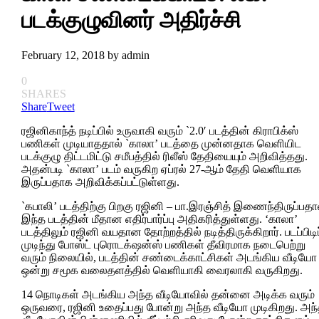
படக்குழுவினர் அதிர்ச்சி
February 12, 2018
by
admin
0
SHARES
Share
Tweet
ரஜினிகாந்த் நடிப்பில் உருவாகி வரும் `2.0′ படத்தின் கிராபிக்ஸ்
பணிகள் முடியாததால் `காலா’ படத்தை முன்னதாக வெளியிட
படக்குழு திட்டமிட்டு சமீபத்தில் ரிலீஸ் தேதியையும் அறிவித்தது.
அதன்படி `காலா’ படம் வருகிற ஏப்ரல் 27-ஆம் தேதி வெளியாக
இருப்பதாக அறிவிக்கப்பட்டுள்ளது.
`கபாலி’ படத்திற்கு பிறகு ரஜினி – பா.இரஞ்சித் இணைந்திருப்பதா
இந்த படத்தின் மீதான எதிர்பார்ப்பு அதிகரித்துள்ளது. ‘காலா’
படத்திலும் ரஜினி வயதான தோற்றத்தில் நடித்திருக்கிறார். படப்பிடிப
முடிந்து போஸ்ட் புரொடக்‌ஷன்ஸ் பணிகள் தீவிரமாக நடைபெற்று
வரும் நிலையில், படத்தின் சண்டைக்காட்சிகள் அடங்கிய வீடியோ
ஒன்று சமூக வலைதளத்தில் வெளியாகி வைரலாகி வருகிறது.
14 நொடிகள் அடங்கிய அந்த வீடியோவில் தன்னை அடிக்க வரும்
ஒருவரை, ரஜினி உதைப்பது போன்று அந்த வீடியோ முடிகிறது. அந