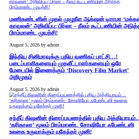
மணிகண்டனின் முதல் முழுநீள ஆக்‌ஷன் டிராமா ‘மக்கள
காவலன்’ அறிவிப்பு; பிர்லா – நீலம் கூட்டணியின் அடுத்
பிரம்மாண்ட முயற்சி!
August 5, 2026
by
admin
இந்திய சினிமாவுக்கு புதிய வணிகப் புரட்சி…!
படைப்பாளிகளையும் முதலீட்டாளர்களையும் ஒரே
மேடையில் இணைக்கும் ‘Discovery Film Market’
அறிமுகம்
August 5, 2026
by
admin
சந்தீப் கிஷனின் திரைப்பயணத்தில் புதிய அத்தியாயம்
‘கரிகாலா’ மூலம் பிரம்மாண்ட சோஷியோ ஃபேண்டஸி
உலகை உருவாக்கும் யுகேந்தர் முனி!