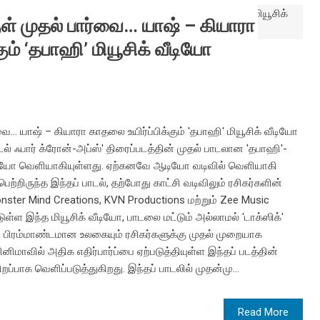
குள் முதல் பார்வை… யாஷ் – கியாரா
ும் ‘தபாஹி’ மியூசிக் வீடியோ
்வை... யாஷ் – கியாரா காதலை உயிர்ப்பிக்கும் 'தபாஹி' மியூசிக் வீடியோ
ேல் ஃபார் க்ரோன்-அப்ஸ்' திரைப்படத்தின் முதல் பாடலான 'தபாஹி'-
 வீடியோ வெளியாகியுள்ளது. ஏற்கனவே ஆடியோ வடிவில் வெளியாகி
ெற்றிருந்த இந்தப் பாடல், தற்போது காட்சி வடிவிலும் ரசிகர்களின்
nster Mind Creations, KVN Productions மற்றும் Zee Music
ள இந்த மியூசிக் வீடியோ, பாடலை மட்டும் அல்லாமல் 'டாக்ஸிக்'
ம் பிரம்மாண்டமான உலகையும் ரசிகர்களுக்கு முதல் முறையாக
ினிமாவில் அதிக எதிர்பார்ப்பை ஏற்படுத்தியுள்ள இந்தப் படத்தின்
்பாக வெளிப்படுத்துகிறது. இந்தப் பாடலில் முதன்மு...
Read More