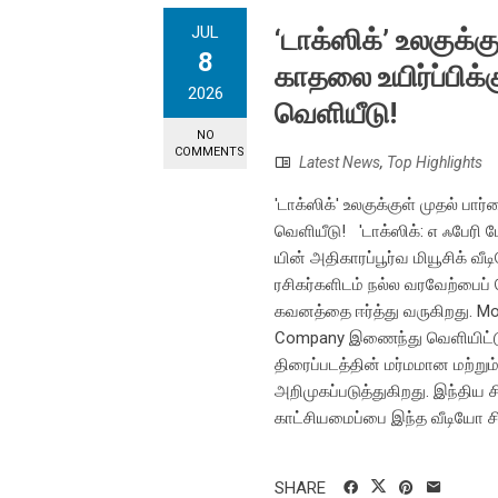
JUL
‘டாக்ஸிக்’ உலகுக்
8
காதலை உயிர்ப்பிக்க
2026
வெளியீடு!
NO
COMMENTS
Latest News
,
Top Highlights
'டாக்ஸிக்' உலகுக்குள் முதல் பார
வெளியீடு! 'டாக்ஸிக்: எ ஃபேரி ட
யின் அதிகாரப்பூர்வ மியூசிக்
ரசிகர்களிடம் நல்ல வரவேற்பைப் ப
கவனத்தை ஈர்த்து வருகிறது. Mo
Company இணைந்து வெளியிட்டுள்
திரைப்படத்தின் மர்மமான மற்று
அறிமுகப்படுத்துகிறது. இந்திய ச
காட்சியமைப்பை இந்த வீடியோ சிறப
SHARE