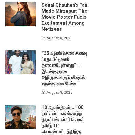
Sonal Chauhan’s Fan-
Made Mirzapur: The
Movie Poster Fuels
Excitement Among
Netizens
August 8, 2026
“35 ஆண்டுகால கனவு
‘மகுடம்’ மூலம்
நனவாகியுள்ளது” –
இயக்குநராக
அறிமுகமாகும் விஷால்
உருக்கமான பேச்சு
August 8, 2026
10 ஆண்டுகள்… 100
நாட்கள்… எண்ணற்ற
திருப்பங்கள்! ‘பிக்பாஸ்
தமிழ் 10’
கொண்டாட்டத்திற்கு