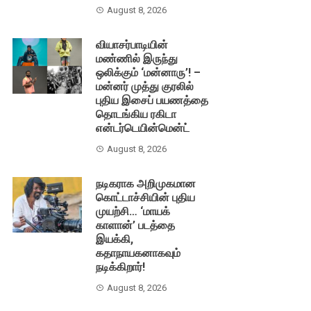
August 8, 2026
வியாசர்பாடியின்
மண்ணில் இருந்து
ஒலிக்கும் ‘மன்னாரு’! –
மன்னர் முத்து குரலில்
புதிய இசைப் பயணத்தை
தொடங்கிய ரகிடா
என்டர்டெயின்மென்ட்
August 8, 2026
நடிகராக அறிமுகமான
கொட்டாச்சியின் புதிய
முயற்சி… ‘மாயக்
காளான்’ படத்தை
இயக்கி,
கதாநாயகனாகவும்
நடிக்கிறார்!
August 8, 2026