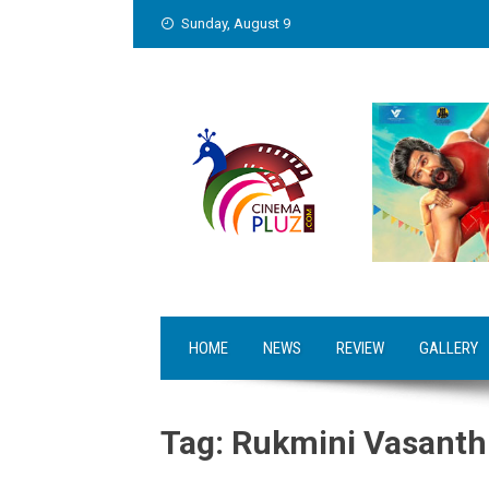
Skip
Sunday, August 9
to
content
HOME
NEWS
REVIEW
GALLERY
Tag:
Rukmini Vasanth