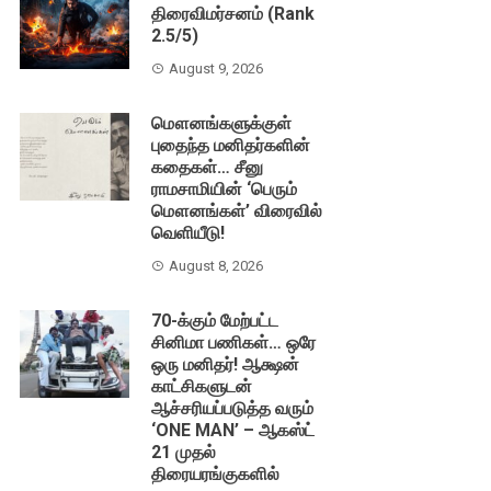
திரைவிமர்சனம் (Rank
2.5/5)
August 9, 2026
மௌனங்களுக்குள்
புதைந்த மனிதர்களின்
கதைகள்… சீனு
ராமசாமியின் ‘பெரும்
மௌனங்கள்’ விரைவில்
வெளியீடு!
August 8, 2026
70-க்கும் மேற்பட்ட
சினிமா பணிகள்… ஒரே
ஒரு மனிதர்! ஆக்ஷன்
காட்சிகளுடன்
ஆச்சரியப்படுத்த வரும்
‘ONE MAN’ – ஆகஸ்ட்
21 முதல்
திரையரங்குகளில்