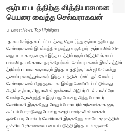
சூர்யா படத்திற்கு வித்தியாசமான
பெயரை வைத்த செல்வராகவன்
Latest News
,
Top Highlights
`தானா சேர்ந்த கூட்டம்' படத்தை தொடர்ந்து சூர்யா தற்போது
செல்வராகவன் இயக்கத்தில் நடித்து வருகிறார். சூர்யாவின் 36-
வது படமாக உருவாகும் இந்த படத்தில் ரகுல் பிரீத்திசிங், சாய்
பல்லவி நாயகிகளாக நடிக்கிறார்கள். செல்வராகவன் இயக்கத்தில்
த்ரில்லர் படமாக உருவாகும் இந்த படத்திற்கு `என்.ஜி.கே' என்று
தலைப்பு வைத்துள்ளனர். இந்த படத்தின் பர்ஸ்ட் லுக் போஸ்டர்
செல்வராகவன் பிறந்தநாளான இன்று வெளியிடப்பட்டுள்ளது.
அதில் சூர்யா, கியூபாவின் முன்னாள் அதிபர் பிடல் காஸ்ட்ரோ
போன்ற தோன்றத்தில் இருப்பது போன்று அந்த போஸ்டர்
வெளியாகி இருக்கிறது. மேலும் போஸ்டரில் உரிமைக்காக ஒரு
கூட்டம் போராடுவது போன்று உழைப்பாளர்களின் கைகள்
ஓங்கியபடி போஸ்டர் வெளியாகி இருக்கிறத. எனவே சமூகத்தின்
முக்கிய பிரச்சனையை மையப்படுத்தி இந்த படம் உருவாகி