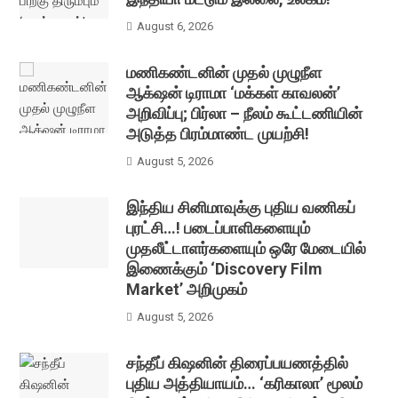
August 6, 2026
மணிகண்டனின் முதல் முழுநீள
ஆக்‌ஷன் டிராமா ‘மக்கள் காவலன்’
அறிவிப்பு; பிர்லா – நீலம் கூட்டணியின்
அடுத்த பிரம்மாண்ட முயற்சி!
August 5, 2026
இந்திய சினிமாவுக்கு புதிய வணிகப்
புரட்சி…! படைப்பாளிகளையும்
முதலீட்டாளர்களையும் ஒரே மேடையில்
இணைக்கும் ‘Discovery Film
Market’ அறிமுகம்
August 5, 2026
சந்தீப் கிஷனின் திரைப்பயணத்தில்
புதிய அத்தியாயம்… ‘கரிகாலா’ மூலம்